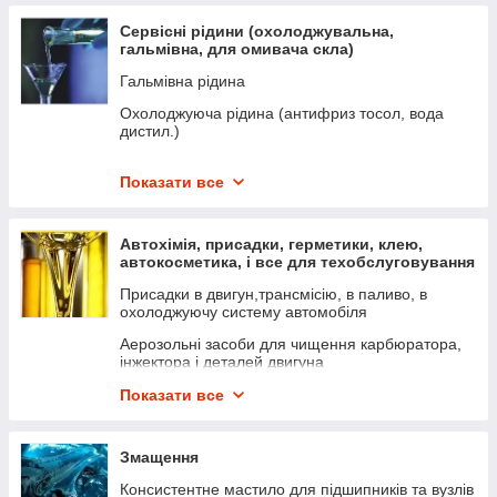
Сервісні рідини (охолоджувальна,
гальмівна, для омивача скла)
Гальмівна рідина
Охолоджуюча рідина (антифриз тосол, вода
дистил.)
Літня рідина для омивача вітрового скла та фар
Показати все
Зимова рідина для омивача вітрового скла і фар
Автохімія, присадки, герметики, клею,
автокосметика, і все для техобслуговування
автомобіля
Присадки в двигун,трансмісію, в паливо, в
охолоджуючу систему автомобіля
Аерозольні засоби для чищення карбюратора,
інжектора і деталей двигуна
Клей, фіксатор різьби, "холодна зварка",
Показати все
двокомпонентний клей
Інструменти для ремонту
Змащення
Герметики, формувачі прокладок і ущільнювачі
Консистентне мастило для підшипників та вузлів