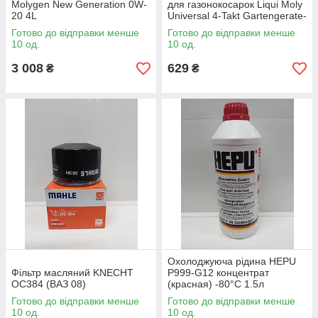
Molygen New Generation 0W-
для газонокосарок Liqui Moly
20 4L
Universal 4-Takt Gartengerate-
Oil 10W-30 1l 1273
Готово до відправки менше
Готово до відправки менше
10 од.
10 од.
3 008
629
₴
₴
Охолоджуюча рідина HEPU
Фільтр масляний KNECHT
P999-G12 концентрат
OC384 (ВАЗ 08)
(красная) -80°C 1.5л
Готово до відправки менше
Готово до відправки менше
10 од.
10 од.