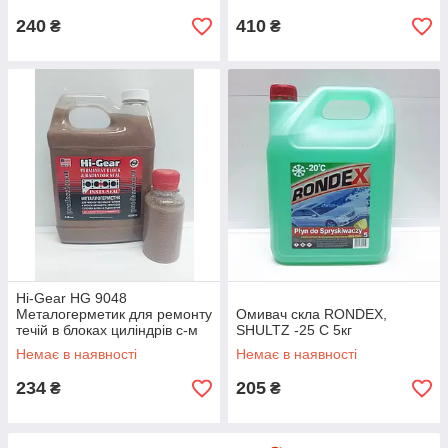
240
410
₴
₴
Hi-Gear HG 9048
Металогерметик для ремонту
Омивач скла RONDEX,
течій в блоках циліндрів с-м
SHULTZ -25 С 5кг
охолодж. (до 10л) 100мл
Немає в наявності
Немає в наявності
(наливом із HG9072)
234
205
₴
₴