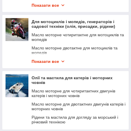
Масло для автоматичних коробок передач (ATF)
Показати все
Рідина для гідропідсилювача керма (ГУР)
Масло промивне для двигунів автомобілів
Для мотоциклів і мопедів, генераторів і
Масло гідравлічне, компресорне, індустріальне
садової техніки (олія, присадки, рідини)
Масло моторне чотиритактне для мотоциклів та
мопедів
Масло моторне двотактне для мотоциклів та
мопедів
Присадки в паливо і масло для мототехніки
Показати все
Мастило та очисники ланцюгів мотоциклів і
мопедів, садової техніки
Олії та мастила для катерів і моторних
човнів
Олія для виделок та амортизаторів, олія в
трансмісію.
Масло моторне для чотиритактних двигунів
катерів і моторних човнів
Догляд за мототехнікою й садовою технікою
Масло моторне для двотактних двигунів катерів і
моторних човнів
Рідини та мастила для догляду за морський і
річковий технікою