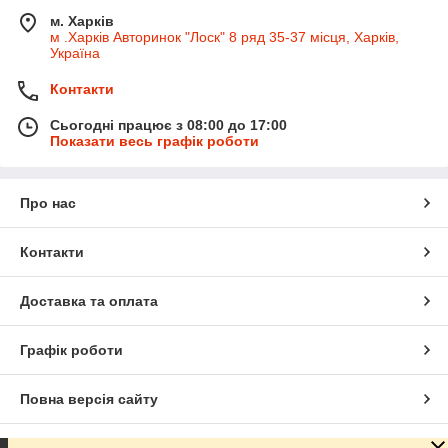
2
України при замовленні на суму від
м. Харків
000
грн. Гнучка система бонусів і
м .Харків Авторинок "Лоск" 8 ряд 35-37 місця, Харків,
Україна
знижок.
Контакти
Побачити весь асортимент
Сьогодні працює з 08:00 до 17:00
Показати весь графік роботи
Про нас
Найбільш популярний серед
автолюбителів
Контакти
Доставка та оплата
Графік роботи
Повна версія сайту
інеральні