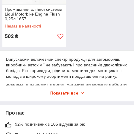
Промивання олійної системи
Liqui Motorbike Engine Flush
0,25л 1657
Немає в наявності
502
₴
Випускаючи величезний спектр продукції для автомобілів,
виробники автохімії не забувають і про власників двоколісних
болідів. Різні присадки, рідини та мастила для мотоциклів і
мопедів в широкому асортименті представлені на ринку.
зокрема, в нашому інтернет-магазині ви можете вибрати
і купити:
Показати все
аерозольні та рідкі мастила для мотоцепей;
трансмісійні мотомасла;
Про нас
гідравлічні масла для мотовилок і амортизаторів;
присадки для моторних масел, що підвищують
92% позитивних з 105 відгуків за рік
м'якість роботи і економічність двигуна;