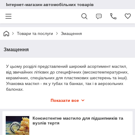
Інтернет-магазин автомобільних товарів
Товари та послуги
Змащення
Змащення
У цьому розділі представлений широкий асортимент мастил,
від звичайних літієвих до специфічних (високотемпературних,
керамічних, спеціальних для пластикових шестерень та інші).
Упаковка мастил - як у тубах та банках, так і в аерозольних
балонах.
Змащення допоможуть Вам розібрати "прикипілий" вузол або
Показати все
захистити його від зношування.
Для кожного вузла правильно застосовувати "своє"
спеціальне мастило.
Розібратися з цим різноманіттям Вам допоможуть наші
Консистентне мастило для підшипників та
вузлів тертя
фахівці, звернувшись до яких, Ви отримаєте повну
консультацію з усіх питань, що Вас цікавлять.