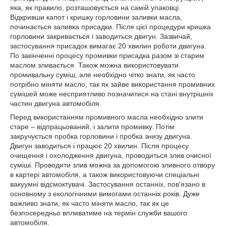
яка, як правило, розташовується на самій упаковці.
Відкривши капот і кришку горловини заливки масла,
починається заливка присадки. Після цієї процедури кришка
горловини закривається і заводиться двигун. Зазвичай,
застосування присадок вимагає 20 хвилин роботи двигуна.
По закінченні процесу промивки присадка разом зі старим
маслом зливається. Також можна використовувати
промивальну суміш, але необхідно чітко знати, як часто
потрібно міняти масло, так як зайве використання промивних
сумішей може несприятливо позначитися на стані внутрішніх
частин двигуна автомобіля.
Перед використанням промивного масла необхідно злити
старе – відпрацьований, і залити промивку. Потім
закручується пробка горловини і пробка знизу двигуна.
Двигун заводиться і працює 20 хвилин. Після процесу
очищення і охолодження двигуна, проводиться злив очисної
суміші. Проводити злив можна за допомогою зливного отвору
в картері автомобіля, а також використовуючи спеціальні
вакуумні відсмоктувачі. Застосування останніх, пов'язано в
основному з екологічними вимогами останніх років. Дуже
важливо знати, як часто міняти масло, так як це
безпосередньо впливатиме на термін служби вашого
автомобіля.