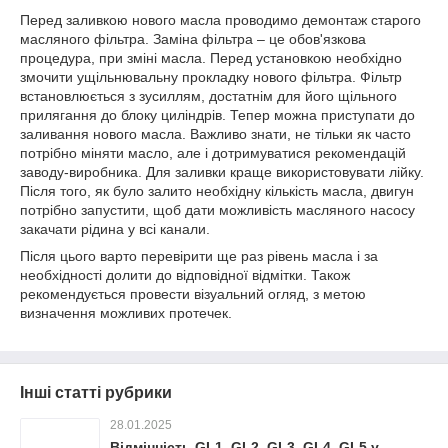
Перед заливкою нового масла проводимо демонтаж старого
масляного фільтра. Заміна фільтра – це обов'язкова
процедура, при зміні масла. Перед установкою необхідно
змочити ущільнювальну прокладку нового фільтра. Фільтр
встановлюється з зусиллям, достатнім для його щільного
прилягання до блоку циліндрів. Тепер можна приступати до
заливання нового масла. Важливо знати, не тільки як часто
потрібно міняти масло, але і дотримуватися рекомендацій
заводу-виробника. Для заливки краще використовувати лійку.
Після того, як було залито необхідну кількість масла, двигун
потрібно запустити, щоб дати можливість масляного насосу
закачати рідина у всі канали.
Після цього варто перевірити ще раз рівень масла і за
необхідності долити до відповідної відмітки. Також
рекомендується провести візуальний огляд, з метою
визначення можливих протечек.
Інші статті рубрики
28.01.2025
Відмінність GL1, GL2, GL3, GL4, GL5 у