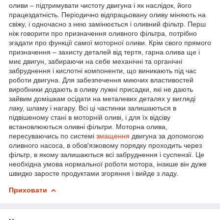
оливи – підтримувати чистоту двигуна і як наслідок, його
працездатність. Періодично відпрацьовану оливу міняють на
свіжу, і одночасно з нею замінюється і оливний фільтр. Перш
ніж говорити про призначення оливного фільтра, потрібно
згадати про функції самої моторної оливи. Крім свого прямого
призначення – захисту деталей від тертя, гарна олива ще і
миє двигун, забираючи на себе механічні та органічні
забруднення і кислотні компоненти, що виникають під час
роботи двигуна. Для забезпечення миючих властивостей
виробники додають в оливу лужні присадки, які не дають
зайвим домішкам осідати на металевих деталях у вигляді
лаку, шламу і нагару. Всі ці частинки залишаються в
підвішеному стані в моторній оливі, і для їх відсіву
встановлюються оливні фільтри. Моторна олива,
пересуваючись по системі
змащення
двигуна за допомогою
оливного насоса, в обов'язковому порядку проходить через
фільтр, в якому залишаються всі забруднення і суспензії. Це
необхідна умова нормальної роботи мотора, інакше він дуже
швидко заросте продуктами згоряння і вийде з ладу.
Приховати