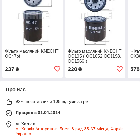
Фільтр масляний KNECHT
Фільтр масляний KNECHT
Філ
OC47of
OC195 ( OC1052,OC1198,
OX3
OC1566 )
237
220
578
₴
₴
Про нас
92% позитивних з 105 відгуків за рік
Працює з 01.04.2014
м. Харків
м .Харків Авторинок "Лоск" 8 ряд 35-37 місця, Харків,
Україна