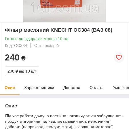
Фільтр масляний KNECHT OC384 (ВАЗ 08)
Готово до відправки менше 10 од.
Код: OC384
Опт і роздріб
240
₴
208 ₴
від 10 шт.
Опис
Характеристики
Доставка
Оплата
Умови п
Опис
Під час роботи двигуна постійно накопичуються забруднення:
продукти згоряння палива, металевий пил, нерозчинні
добавки (наприклад, сполуки сірки), і завдання моторної