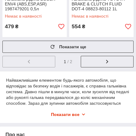
ENV4 (ABS,ESP,ASR)
BRAKE & CLUTCH FLUID
1987479201 0,5л
DOT-4 08823-80112 1L
Немає в наявності
Немає в наявності
479
554
₴
₴
Показати ще
1
/ 2
Найважливішим елементом будь-якого автомобіля, що
відповідає за безпеку водія і пасажирів, є справна гальмівна
система. Давно пішли в минуле часи, коли зусилля від педалі
або рукояті гальма передавалося до коліс механічним
способом. Зараз для зупинки автомобіля застосовуються
гідравлічні або пневматичні системи.
Показати все
В пневматичних в якості робочого середовища
використовується звичайний повітря, а для гідравлічних
необхідна спеціальна гальмівна рідина.
Про нас