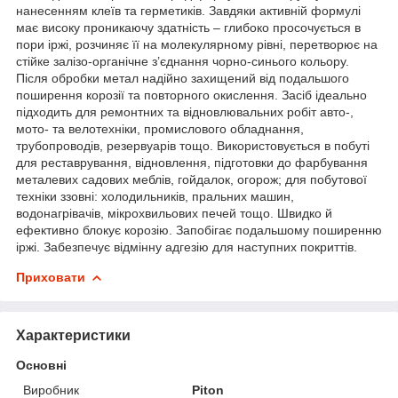
нанесенням клеїв та герметиків. Завдяки активній формулі
має високу проникаючу здатність – глибоко просочується в
пори іржі, розчиняє її на молекулярному рівні, перетворює на
стійке залізо-органічне з’єднання чорно-синього кольору.
Після обробки метал надійно захищений від подальшого
поширення корозії та повторного окислення. Засіб ідеально
підходить для ремонтних та відновлювальних робіт авто-,
мото- та велотехніки, промислового обладнання,
трубопроводів, резервуарів тощо. Використовується в побуті
для реставрування, відновлення, підготовки до фарбування
металевих садових меблів, гойдалок, огорож; для побутової
техніки ззовні: холодильників, пральних машин,
водонагрівачів, мікрохвильових печей тощо. Швидко й
ефективно блокує корозію. Запобігає подальшому поширенню
іржі. Забезпечує відмінну адгезію для наступних покриттів.
Приховати
Характеристики
Основні
Виробник
Piton