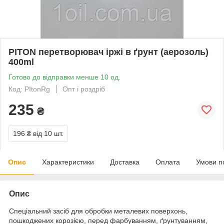
PITON перетворювач іржі в ґрунт (аерозоль)
400ml
Готово до відправки менше 10 од.
Код: PItonRg
Опт і роздріб
235
₴
196 ₴
від 10 шт.
Опис
Характеристики
Доставка
Оплата
Умови п
Опис
Спеціальний засіб для обробки металевих поверхонь,
пошкоджених корозією, перед фарбуванням, ґрунтуванням,