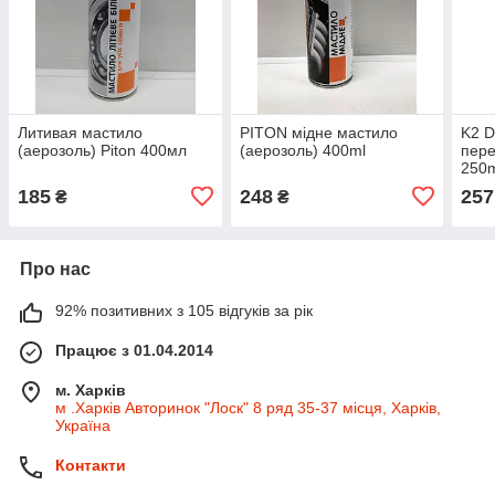
Литивая мастило
PITON мідне мастило
K2 
(аерозоль) Piton 400мл
(аерозоль) 400ml
пере
250m
185
248
257
₴
₴
Про нас
92% позитивних з 105 відгуків за рік
Працює з 01.04.2014
м. Харків
м .Харків Авторинок "Лоск" 8 ряд 35-37 місця, Харків,
Україна
Контакти