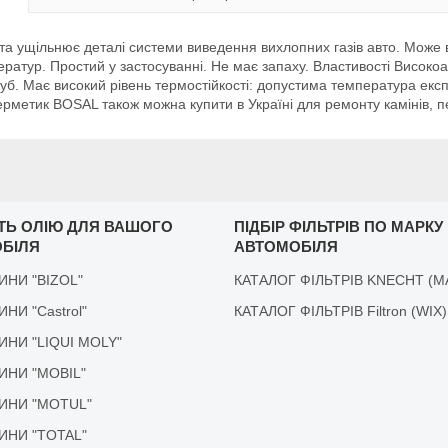
та ущільнює деталі системи виведення вихлопних газів авто. Може в
мператур. Простий у застосуванні. Не має запаху. Властивості Висок
труб. Має високий рівень термостійкості: допустима температура експ
рметик BOSAL також можна купити в Україні для ремонту камінів, пе
ІТЬ ОЛІЮ ДЛЯ ВАШОГО
ПІДБІР ФІЛЬТРІВ ПО МАРКУ
БІЛЯ
АВТОМОБІЛЯ
ДИНИ "BIZOL"
КАТАЛОГ ФІЛЬТРІВ KNECHT (M
ДИНИ "Castrol"
КАТАЛОГ ФІЛЬТРІВ Filtron (WIX)
ІДИНИ "LIQUI MOLY"
ІДИНИ "MOBIL"
ІДИНИ "MOTUL"
ІДИНИ "TOTAL"