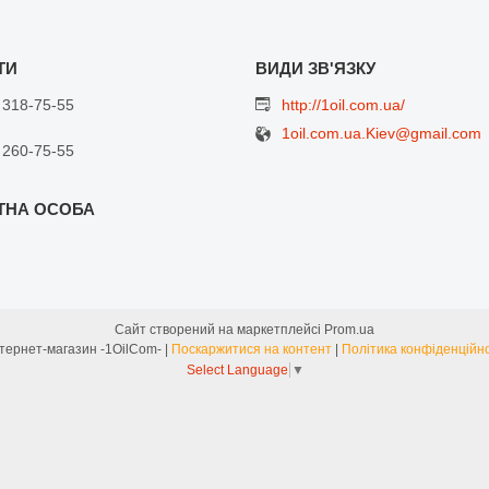
 318-75-55
http://1oil.com.ua/
1oil.com.ua.Kiev@gmail.com
 260-75-55
Сайт створений на маркетплейсі
Prom.ua
Интернет-магазин -1OilCom- |
Поскаржитися на контент
|
Політика конфіденційно
Select Language
▼