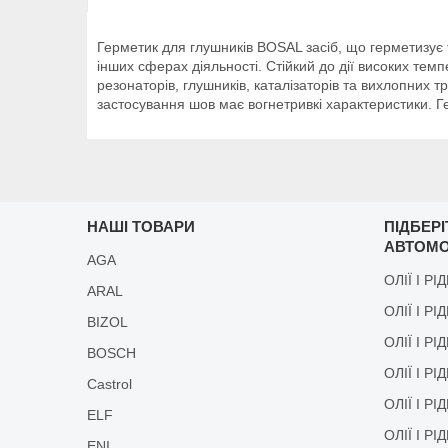
Герметик для глушників BOSAL засіб, що герметизує 
інших сферах діяльності. Стійкий до дії високих те
резонаторів, глушників, каталізаторів та вихлопних 
застосування шов має вогнетривкі характеристики. Ге
НАШІ ТОВАРИ
ПІДБЕР
АВТОМО
AGA
ОЛІЇ І РІ
ARAL
ОЛІЇ І РІ
BIZOL
ОЛІЇ І Р
BOSCH
ОЛІЇ І Р
Castrol
ОЛІЇ І Р
ELF
ОЛІЇ І Р
ENI