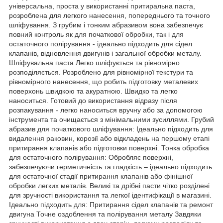
універсальна, проста у використанні притиральна паста,
розроблена для легкого нанесення, попереднього та точного
шліфування. З грубим і тонким абразивом вона забезпечує
повний контроль як для початкової обробки, так і для
остаточного полірування - ідеально підходить для сідел
клапанів, відновлення двигунів і загальної обробки металу.
Шліфувальна паста Легко шліфується та рівномірно
розподіляється. Розроблено для рівномірної текстури та
рівномірного нанесення, що робить підготовку металевих
поверхонь швидкою та акуратною. Швидко та легко
наноситься. Готовий до використання відразу після
розпакування - легко наноситься вручну або за допомогою
інструмента та очищається з мінімальними зусиллями. Грубий
абразив для початкового шліфування: Ідеально підходить для
видалення раковин, корозії або відкладень на першому етапі
притирання клапанів або підготовки поверхні. Тонка обробка
для остаточного полірування: Обробляє поверхні,
забезпечуючи герметичність та гладкість – ідеально підходить
для остаточної стадії притирання клапанів або фінішної
обробки легких металів. Великі та дрібні пасти чітко розділені
для зручності використання та легкої ідентифікації в магазині.
Ідеально підходить для: Притирання сідел клапанів та ремонт
двигуна Точне оздоблення та полірування металу Завдяки