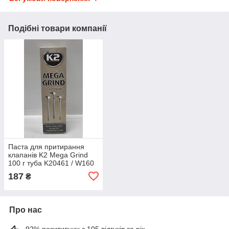
Подібні товари компанії
Паста для притирання
клапанів K2 Mega Grind
100 г туба K20461 / W160
187
₴
Про нас
92% позитивних з 105 відгуків за рік