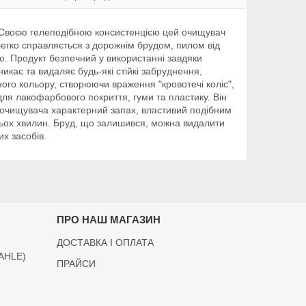
. Своєю гелеподібною консистенцією цей очищувач
легко справляється з дорожнім брудом, пилом від
ю. Продукт безпечний у використанні завдяки
икає та видаляє будь-які стійкі забруднення,
го кольору, створюючи враження "кровотечі коліс",
я лакофарбового покриття, гуми та пластику. Він
о очищувача характерний запах, властивий подібним
рьох хвилин. Бруд, що залишився, можна видалити
х засобів.
ПРО НАШ МАГАЗИН
ДОСТАВКА І ОПЛАТА
AHLE)
ПРАЙСИ