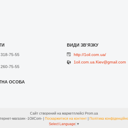
 318-75-55
http://1oil.com.ua/
1oil.com.ua.Kiev@gmail.com
 260-75-55
Сайт створений на маркетплейсі
Prom.ua
Интернет-магазин -1OilCom- |
Поскаржитися на контент
|
Політика конфіденційно
Select Language
▼