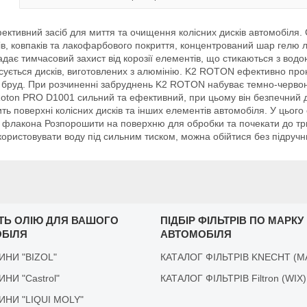
фективний засіб для миття та очищення колісних дисків автомобіля
ків, ковпаків та лакофарбового покриття, концентрований шар гелю 
дає тимчасовий захист від корозії елементів, що стикаються з водо
тосується дисків, виготовлених з алюмінію. K2 ROTON ефективно прон
 бруд. При розчиненні забруднень K2 ROTON набуває темно-червоно
ton PRO D1001 сильний та ефективний, при цьому він безпечний дл
ть поверхні колісних дисків та інших елементів автомобіля. У цьог
іст флакона Розпорошити на поверхню для обробки та почекати до т
ористовувати воду під сильним тиском, можна обійтися без підручни
ІТЬ ОЛІЮ ДЛЯ ВАШОГО
ПІДБІР ФІЛЬТРІВ ПО МАРКУ
БІЛЯ
АВТОМОБІЛЯ
ДИНИ "BIZOL"
КАТАЛОГ ФІЛЬТРІВ KNECHT (M
ДИНИ "Castrol"
КАТАЛОГ ФІЛЬТРІВ Filtron (WIX)
ІДИНИ "LIQUI MOLY"