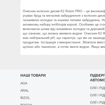
Очисник колісних дисків K2 Roton PRO – це високое
усуває бруд та металеві забруднення з колісних дис
гальмівних колодок та іншими типами забруднень. На
активному набору інгібіторів корозії. Особливо це с
включаючи шлам від гальмівних колодок та дорожній
що означає, що можна змивати водою. Очисник K2 Ro
має нейтральний pH, що гарантує, що він не зашкоди
продуктам. Інструкція з використання: Збовтати вм
щіткою або тканиною, а потім змити водою. Якщо вик
НАШІ ТОВАРИ
ПІДБЕР
АВТОМО
AGA
ОЛІЇ І РІ
ARAL
ОЛІЇ І РІ
BIZOL
ОЛІЇ І Р
BOSCH