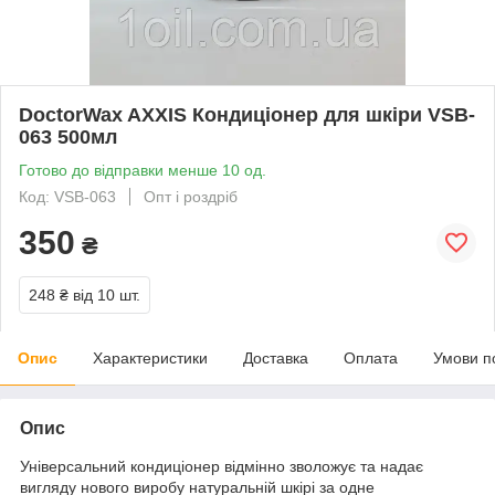
DoctorWax AXXIS Кондиціонер для шкіри VSB-
063 500мл
Готово до відправки менше 10 од.
Код: VSB-063
Опт і роздріб
350
₴
248 ₴
від 10 шт.
Опис
Характеристики
Доставка
Оплата
Умови п
Опис
Універсальний кондиціонер відмінно зволожує та надає
вигляду нового виробу натуральній шкірі за одне