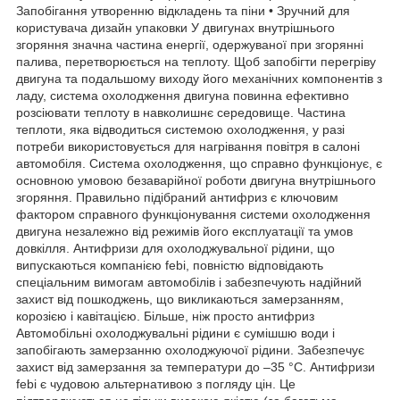
Запобігання утворенню відкладень та піни • Зручний для
користувача дизайн упаковки У двигунах внутрішнього
згоряння значна частина енергії, одержуваної при згорянні
палива, перетворюється на теплоту. Щоб запобігти перегріву
двигуна та подальшому виходу його механічних компонентів з
ладу, система охолодження двигуна повинна ефективно
розсіювати теплоту в навколишнє середовище. Частина
теплоти, яка відводиться системою охолодження, у разі
потреби використовується для нагрівання повітря в салоні
автомобіля. Система охолодження, що справно функціонує, є
основною умовою безаварійної роботи двигуна внутрішнього
згоряння. Правильно підібраний антифриз є ключовим
фактором справного функціонування системи охолодження
двигуна незалежно від режимів його експлуатації та умов
довкілля. Антифризи для охолоджувальної рідини, що
випускаються компанією febi, повністю відповідають
спеціальним вимогам автомобілів і забезпечують надійний
захист від пошкоджень, що викликаються замерзанням,
корозією і кавітацією. Більше, ніж просто антифриз
Автомобільні охолоджувальні рідини є сумішшю води і
запобігають замерзанню охолоджуючої рідини. Забезпечує
захист від замерзання за температури до –35 °C. Антифризи
febi є чудовою альтернативою з погляду цін. Це