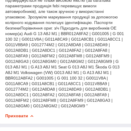
підтверджується не тільки високою якістю (за багатьма
параметрами продукція febi перевищує вимоги
автовиробників), але також зручною у використанні
упаковкою. Зрозуміле маркування продукції за допомогою
колірного кодування полегшує ідентифікацію. Паспорти
безпекиПорівняння ориг. з/ч Підходить для виробників OE
номер(а) Audi G 13 A8J M1 | BBR012A8FA2 | G001005 | G 001
100 32 | G0011V8A | G011A8CA9 | G011A8CB1 | G011A8CC1 |
G011V8BA9 | G012774M2 | G012A8DA8 | G012A8DA9 |
G012A8DB1 | G012A8DC1 | G012A8FA2 | G012A8FA8 |
G012A8FA9 | G012A8FM2 | G012A8FM8 | G012A8FM9 |
G012A8GA3 | G012A8GM0 | G012A8GM2 | G012A8GM9 | G
013 A8J M1 | G A13 A8J M1 Seat G 013 A8J M1 Škoda G 013
A8J M1 Volkswagen (VW) G013 A8J M1 | G A13 A8J M1 |
BBR012A8FA2 | G001005 | G 001 100 32 | G0011V8A |
G011A8CA9 | G011A8CB1 | G011A8CC1 | G011V8BA9 |
G012774M2 | G012A8DA8 | G012A8DA9 | G012A8DB1 |
G012A8DC1 | G012A8FA2 | G012A8FA8 | G012A8FA9 |
G012A8FM2 | G012A8FM8 | G012A8FM9 | G012A8GA3 |
G012A8GM0 | G012A8GM2 | G012A8GM9 "
Приховати