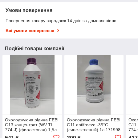
Умови повернення
Повернення товару впродовж 14 днів за домовленістю
Всі умови повернення
Подібні товари компанії
Охолоджуюча рідина FEBI
Охолоджуюча рідина FEBI
Охол
G13 концентрат (WV TL
G11 antifreeze -35°C
G11 
774-J) (фиолетовая) 1,5л
(сине-зеленый) 1л 171998
774-
38200
зеле
541
209
427
₴
₴