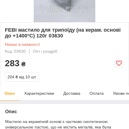
FEBI мастило для трипоїду (на керам. основі
до +1400°C) 120г 03630
Немає в наявності
Код: 03630
Опт і роздріб
283
₴
204 ₴
від 10 шт.
Опис
Характеристики
Доставка
Оплата
Умови п
Опис
Мастило на керамічній основі є частково синтетичною
універсальною пастою, що не містить металів, яка була