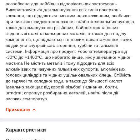
розроблена для найбільш відповідальних застосувань.
Використовується для змащування всіх типів поверхонь
ковзання, що піддаються високим навантаженням, особливо
при низьких швидкостях ковзання та/або коливальних рухах, а
також для змащування різьбових, байонетних та інших
з'єднань зі сталі та кольорових металів, а також для поділу
компонентів, що піддаються тепловим навантаженням, таких
як двигуни внутрішнього згоряння, турбіни та гальмівні
системи. Інформація про продукт: Робоча температура від
-30°C до +1400°C, що набагато вище, ніж у звичайної мідної
мастила Не містить металів і тому підходить для всіх
алюмінієвих та чавунних гальмівних супортів, алюмінієвих
головок циліндрів та мідних ущільнювальних кілець. Стійкість
до гарячої та холодної води, а також до більшості кислот
Ідеально захищає від корозії різьбові з'єднання, болти,
штифти; спрощує розбирання деталей, навіть після дії
високих температур.
Приховати
Характеристики