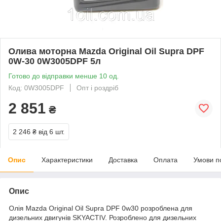
Олива моторна Mazda Original Oil Supra DPF
0W-30 0W3005DPF 5л
Готово до відправки менше 10 од.
Код: 0W3005DPF
Опт і роздріб
2 851
₴
2 246 ₴
від 6 шт.
Опис
Характеристики
Доставка
Оплата
Умови п
Опис
Олія Mazda Original Oil Supra DPF 0w30 розроблена для
дизельних двигунів SKYACTIV. Розроблено для дизельних