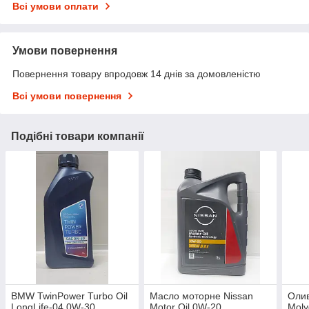
Всі умови оплати
Умови повернення
Повернення товару впродовж 14 днів за домовленістю
Всі умови повернення
Подібні товари компанії
BMW TwinPower Turbo Oil
Масло моторне Nissan
Олив
LongLife-04 0W-30
Motor Oil 0W-20
Moly