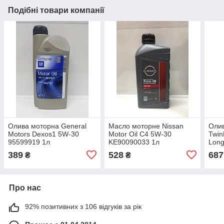
Подібні товари компанії
Олива моторна General
Масло моторне Nissan
Оли
Motors Dexos1 5W-30
Motor Oil C4 5W-30
Twin
95599919 1л
KE90090033 1л
Long
8321
389
528
687
₴
₴
Про нас
92% позитивних з 106 відгуків за рік