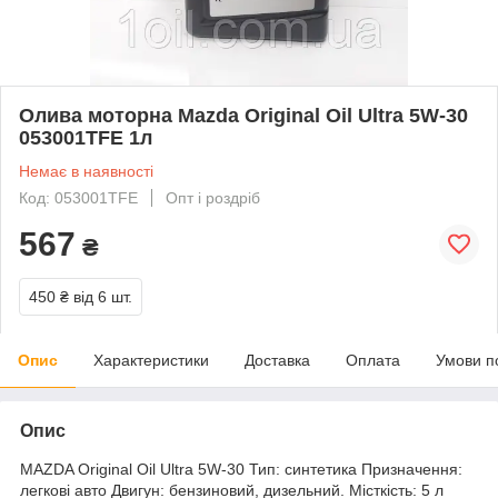
Олива моторна Mazda Original Oil Ultra 5W-30
053001TFE 1л
Немає в наявності
Код: 053001TFE
Опт і роздріб
567
₴
450 ₴
від 6 шт.
Опис
Характеристики
Доставка
Оплата
Умови п
Опис
MAZDA Original Oil Ultra 5W-30 Тип: синтетика Призначення:
легкові авто Двигун: бензиновий, дизельний. Місткість: 5 л