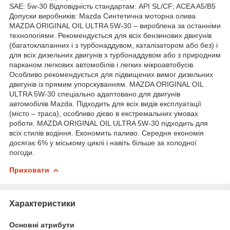
SAE: 5w-30 Відповідність стандартам: API SL/CF; ACEA A5/B5
Допуски виробників: Mazda Cинтетична моторна олива
MAZDA ORIGINAL OIL ULTRA 5W-30 – вироблена за останніми
технологіями. Рекомендується для всіх бензинових двигунів
(багатоклапанних і з турбонаддувом, каталізатором або без) і
для всіх дизельних двигунів з турбонаддувом або з природним
парканом легкових автомобілів і легких мікроавтобусів.
Особливо рекомендується для підвищених вимог дизельних
двигунів із прямим упорскуванням. MAZDA ORIGINAL OIL
ULTRA 5W-30 спеціально адаптовано для двигунів
автомобілів Mazda. Підходить для всіх видів експлуатації
(місто – траса), особливо дієво в екстремальних умовах
роботи. MAZDA ORIGINAL OIL ULTRA 5W-30 підходить для
всіх стилів водіння. Економить паливо. Середня економія
досягає 6% у міському циклі і навіть більше за холодної
погоди.
Приховати
Характеристики
Основні атрибути