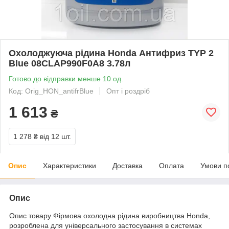
Охолоджуюча рідина Honda Антифриз TYP 2
Blue 08CLAP990F0A8 3.78л
Готово до відправки менше 10 од.
Код: Orig_HON_antifrBlue
Опт і роздріб
1 613
₴
1 278 ₴
від 12 шт.
Опис
Характеристики
Доставка
Оплата
Умови п
Опис
Опис товару Фірмова охолодна рідина виробництва Honda,
розроблена для універсального застосування в системах