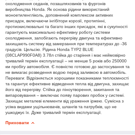
охолодження седанів, позашляховиків та фургонів
виробництва Honda. Як основа рідини використаний
моноетиленгліколь, доповнений комплексом активних
присадок, включаючи інгібітори корозії, протипінні,
протиокислювальні та багато інших присадок, які в сукупності
гарантують максимально ефективну роботу системи
охолодження, запобігають перегріву двигуна та ефективно
захищають систему від замерзання при температурах до -36
градусів. Цельсію. Рідина Honda TYP2 BLUE
(08CLAP990F0A8) 3.78л стійка до старіння і має неймовірно
тривалий термін експлуатації – не менше 5 років або 250000
км пробігу автомобіля. Є повністю готовою до застосування та
не вимагає розведення водою перед заливкою в автомобіль.
Переваги: Відрізняється хорошими показниками теплоємності
та гарантує ефективне відведення тепла від двигуна, захищає
його від перегріву. Стійка до піноутворення, закипання та
випаровування – виключає появу парових пробок у системі.
Захищає металеві елементи від ураження іржею. Сумісна з
усіма видами ущільнювачів, шлангів та патрубків, що не
ушкоджує їх. Дуже тривалий термін експлуатації.
Приховати