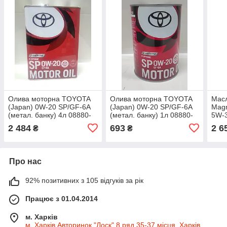
Олива моторна TOYOTA
Олива моторна TOYOTA
Масл
(Japan) 0W-20 SP/GF-6A
(Japan) 0W-20 SP/GF-6A
Magn
(метал. банку) 4л 08880-
(метал. банку) 1л 08880-
5W-3
13205
13206
2 484
693
2 6
₴
₴
Про нас
92% позитивних з 105 відгуків за рік
Працює з 01.04.2014
м. Харків
м .Харків Авторинок "Лоск" 8 ряд 35-37 місця, Харків,