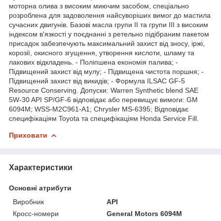
моторна олива з високим миючим засобом, спеціально
розроблена для задоволення найсуворіших вимог до мастила
сучасних двигунів. Базові масла групи II та групи III з високим
індексом в'язкості у поєднанні з ретельно підібраним пакетом
присадок забезпечують максимальний захист від зносу, іржі,
корозії, окисного згущення, утворення кислоти, шламу та
лакових відкладень. - Поліпшена економія палива; -
Підвищений захист від мулу; - Підвищена чистота поршня; -
Підвищений захист від викидів; - Формула ILSAC GF-5
Resource Conserving. Допуски: Warren Synthetic blend SAE
5W-30 API SP/GF-6 відповідає або перевищує вимоги: GM
6094M; WSS-M2C961-A1; Chrysler MS-6395; Відповідає
специфікаціям Toyota та специфікаціям Honda Service Fill.
Приховати
Характеристики
Основні атрибути
Виробник
API
Кросс-номери
General Motors 6094M