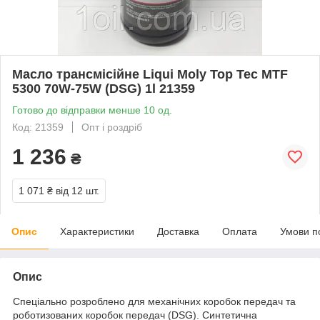
Масло трансмісійне Liqui Moly Top Tec MTF
5300 70W-75W (DSG) 1l 21359
Готово до відправки менше 10 од.
Код: 21359
Опт і роздріб
1 236
₴
1 071 ₴
від 12 шт.
Опис
Характеристики
Доставка
Оплата
Умови п
Опис
Спеціально розроблено для механічних коробок передач та
роботизованих коробок передач (DSG). Синтетична