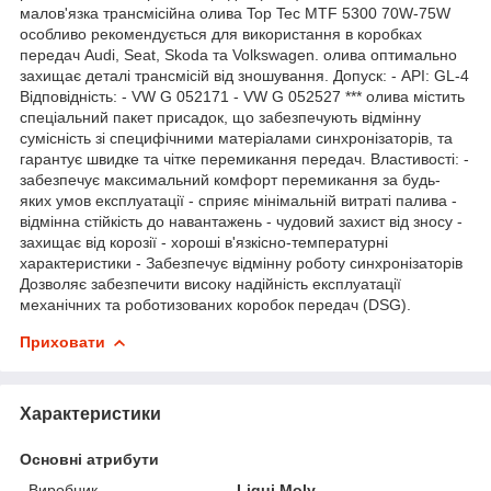
малов'язка трансмісійна олива Top Tec MTF 5300 70W-75W
особливо рекомендується для використання в коробках
передач Audi, Seat, Skoda та Volkswagen. олива оптимально
захищає деталі трансмісій від зношування. Допуск: - API: GL-4
Відповідність: - VW G 052171 - VW G 052527 *** олива містить
спеціальний пакет присадок, що забезпечують відмінну
сумісність зі специфічними матеріалами синхронізаторів, та
гарантує швидке та чітке перемикання передач. Властивості: -
забезпечує максимальний комфорт перемикання за будь-
яких умов експлуатації - сприяє мінімальній витраті палива -
відмінна стійкість до навантажень - чудовий захист від зносу -
захищає від корозії - хороші в'язкісно-температурні
характеристики - Забезпечує відмінну роботу синхронізаторів
Дозволяє забезпечити високу надійність експлуатації
механічних та роботизованих коробок передач (DSG).
Приховати
Характеристики
Основні атрибути
Виробник
Liqui Moly