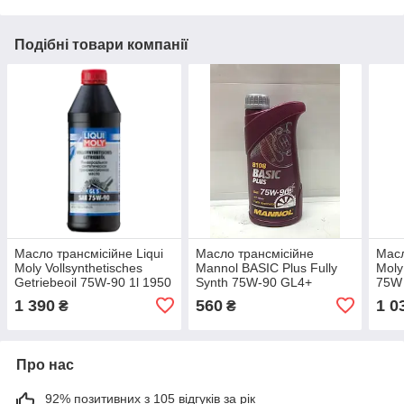
Подібні товари компанії
Масло трансмісійне Liqui
Масло трансмісійне
Масл
Moly Vollsynthetisches
Mannol BASIC Plus Fully
Moly
Getriebeoil 75W-90 1l 1950
Synth 75W-90 GL4+
75W 
/ 1414
W501.50 1L 8108
208
1 390
560
1 0
₴
₴
Про нас
92% позитивних з 105 відгуків за рік