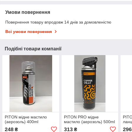
Умови повернення
Повернення товару впродовж 14 днів за домовленістю
Всі умови повернення
Подібні товари компанії
PITON мідне мастило
PITON PRO мідне
PIT
(аерозоль) 400ml
мастило (аерозоль) 500ml
ланц
248
313
296
₴
₴