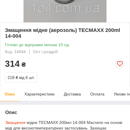
Змащення мідне (аерозоль) TECMAXX 200ml
14-004
Готово до відправки менше 10 од.
Код: 14044
Опт і роздріб
314
₴
218 ₴
від 6 шт.
Опис
Характеристики
Доставка
Оплата
Умови п
Опис
Змащення
мідне TECMAXX 200мл 14-004 Мастило на основі
міді для високотемпературних застосувань. Захищає