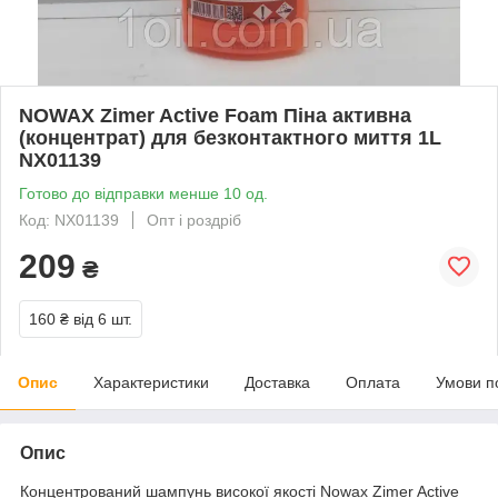
NOWAX Zimer Active Foam Піна активна
(концентрат) для безконтактного миття 1L
NX01139
Готово до відправки менше 10 од.
Код: NX01139
Опт і роздріб
209
₴
160 ₴
від 6 шт.
Опис
Характеристики
Доставка
Оплата
Умови п
Опис
Концентрований шампунь високої якості Nowax Zimer Active