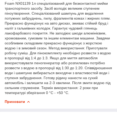
Foam NX01139 1л спеціалізований для безконтактної мийки
транспортного засобу. Засіб володіє великим ступенем
піноутворення. Спеціалізований шампунь для видалення
потужних забруднень, пилу, фрагментів комах і жирних плям.
Прекрасно функціонує на авто дисках, змиває стійкий бруд і
наліт з гальмівних колодок. Гарантує чудовий глянець
лакофарбового покриття. Не заподіює шкоди алюмінієвим,
хромованим, гумовим та іншим елементам машини. Завдяки
особливим складовим прекрасно функціонує з жорсткою
водою і в зимовий сезон. Метод використання: Приготувати
робочу суміш. Для пінокомплекту необхідно розвести з водою
в пропорції від 1:4 до 1:3. Якщо для миття автомобіля
використовувати пеногенератор або розпилювач потрібно
розвести з водою в пропорції від 1:30 до 1:20. Співвідношення
води і шампуню вибирається виходячи з властивостей води і
ступеня забруднення. Готову рідину нанести на сухий
автомобіль і залишити на 2-3 хвилини. Після змити водою під
сильним струменем. Термін використання: 2 роки при
температурі зберігання 0 °С - +50 °С.
Приховати