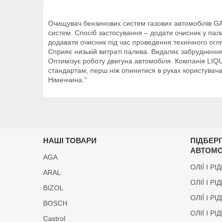
Очищувач бензинових систем газових автомобілів G
систем. Спосіб застосування – додати очисник у пал
додавати очисник під час проведення технічного о
Сприяє низькій витраті палива. Видаляє забруднення
Оптимізує роботу двигуна автомобіля. Компанія LIQUI
стандартам, перш ніж опинитися в руках користувача.
Німеччина."
НАШІ ТОВАРИ
ПІДБЕР
АВТОМО
AGA
ОЛІЇ І РІ
ARAL
ОЛІЇ І РІ
BIZOL
ОЛІЇ І Р
BOSCH
ОЛІЇ І Р
Castrol