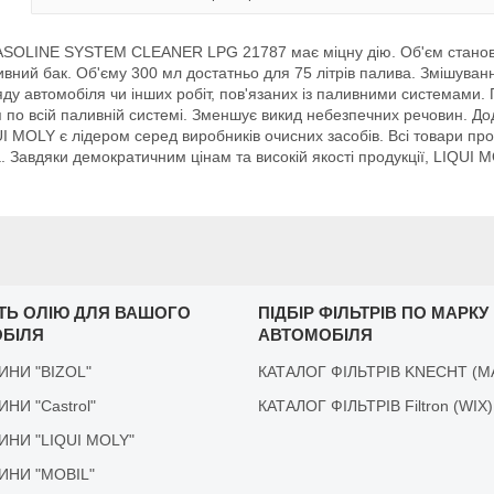
ASOLINE SYSTEM CLEANER LPG 21787 має міцну дію. Об'єм становит
ивний бак. Об'єму 300 мл достатньо для 75 літрів палива. Змішува
гляду автомобіля чи інших робіт, пов'язаних із паливними систем
 по всій паливній системі. Зменшує викид небезпечних речовин. До
 MOLY є лідером серед виробників очисних засобів. Всі товари прох
 Завдяки демократичним цінам та високій якості продукції, LIQUI M
ІТЬ ОЛІЮ ДЛЯ ВАШОГО
ПІДБІР ФІЛЬТРІВ ПО МАРКУ
БІЛЯ
АВТОМОБІЛЯ
ДИНИ "BIZOL"
КАТАЛОГ ФІЛЬТРІВ KNECHT (M
ДИНИ "Castrol"
КАТАЛОГ ФІЛЬТРІВ Filtron (WIX)
ІДИНИ "LIQUI MOLY"
ІДИНИ "MOBIL"