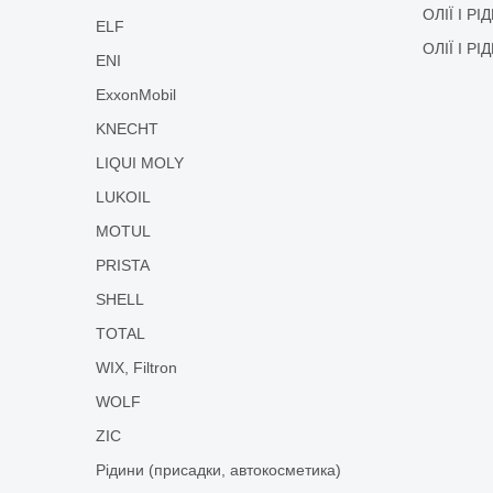
ОЛІЇ І Р
ELF
ОЛІЇ І Р
ENI
ExxonMobil
KNECHT
LIQUI MOLY
LUKOIL
MOTUL
PRISTA
SHELL
TOTAL
WIX, Filtron
WOLF
ZIC
Рідини (присадки, автокосметика)