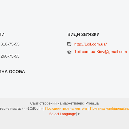
 318-75-55
http://1oil.com.ua/
1oil.com.ua.Kiev@gmail.com
 260-75-55
Сайт створений на маркетплейсі
Prom.ua
Интернет-магазин -1OilCom- |
Поскаржитися на контент
|
Політика конфіденційно
Select Language
▼