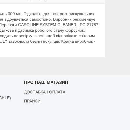
ь 300 мл. Підходить для всіх розприскувальних
ння відбувається самостійно. Виробник рекомендує
ами. Переваги GASOLINE SYSTEM CLEANER LPG 21787:
даткова підтримка робочого стану форсунок.
одять перевірку якості, щоб відповідати світовим
OLY завоювали безліч покупців. Країна виробник -
ПРО НАШ МАГАЗИН
ДОСТАВКА І ОПЛАТА
AHLE)
ПРАЙСИ