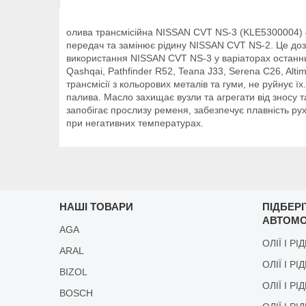
олива трансмісійна NISSAN CVT NS-3 (KLE5300004) 4
передач та замінює рідину NISSAN CVT NS-2. Це дозв
використання NISSAN CVT NS-3 у варіаторах останньог
Qashqai, Pathfinder R52, Teana J33, Serena C26, Alt
трансмісії з кольорових металів та гуми, не руйнує 
палива. Масло захищає вузли та агрегати від зносу т
запобігає прослизу ременя, забезпечує плавність рух
при негативних температурах.
НАШІ ТОВАРИ
ПІДБЕР
АВТОМО
AGA
ОЛІЇ І РІ
ARAL
ОЛІЇ І РІ
BIZOL
ОЛІЇ І Р
BOSCH