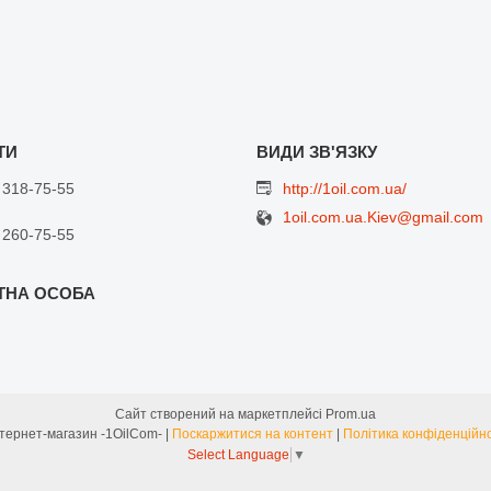
 318-75-55
http://1oil.com.ua/
1oil.com.ua.Kiev@gmail.com
 260-75-55
Сайт створений на маркетплейсі
Prom.ua
Интернет-магазин -1OilCom- |
Поскаржитися на контент
|
Політика конфіденційно
Select Language
▼