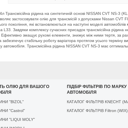
л Трансмісійна рідина на синтетичній основі NISSAN CVT NS-3 (K
оляє застосовувати олію для трансмісій з допусками Nissan CVT Fl
о покоління, які встановлюються на наступні моделі автомобілів ма
ima L33. Завдяки комплексу сучасних присадок трансмісійна рідина н
їх. Ефективно змащує рухомі елементи, знижує між ними тертя, за р
а забезпечує стабільну роботу варіатора протягом усього терміну в
у автомобіля. Трансмісійна рідина NISSAN CVT NS-3 має оптимальну 
ІТЬ ОЛІЮ ДЛЯ ВАШОГО
ПІДБІР ФІЛЬТРІВ ПО МАРКУ
БІЛЯ
АВТОМОБІЛЯ
ДИНИ "BIZOL"
КАТАЛОГ ФІЛЬТРІВ KNECHT (M
ДИНИ "Castrol"
КАТАЛОГ ФІЛЬТРІВ Filtron (WIX)
ІДИНИ "LIQUI MOLY"