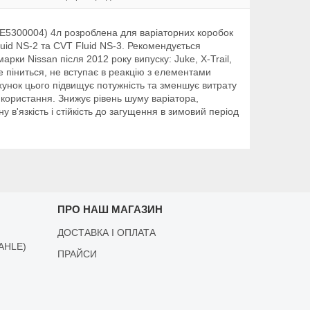
LE5300004) 4л розроблена для варіаторних коробок
uid NS-2 та CVT Fluid NS-3. Рекомендується
рки Nissan після 2012 року випуску: Juke, X-Trail,
е піниться, не вступає в реакцію з елементами
ахунок цього підвищує потужність та зменшує витрату
икористання. Знижує рівень шуму варіатора,
в'язкість і стійкість до загущення в зимовий період
ПРО НАШ МАГАЗИН
ДОСТАВКА І ОПЛАТА
AHLE)
ПРАЙСИ