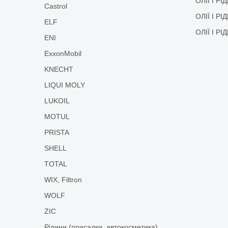
ОЛІЇ І Р
Castrol
ОЛІЇ І Р
ELF
ОЛІЇ І Р
ENI
ExxonMobil
KNECHT
LIQUI MOLY
LUKOIL
MOTUL
PRISTA
SHELL
TOTAL
WIX, Filtron
WOLF
ZIC
Рідини (присадки, автокосметика)