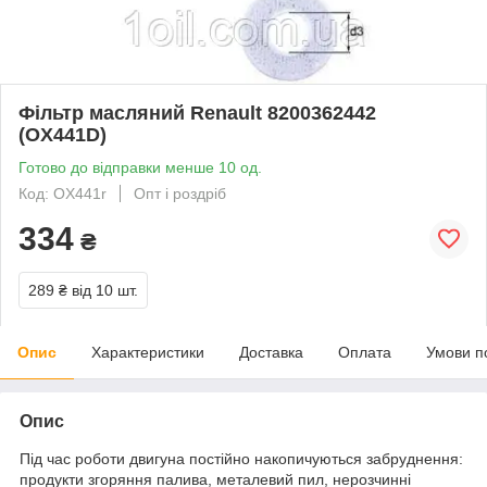
Фільтр масляний Renault 8200362442
(OX441D)
Готово до відправки менше 10 од.
Код: OX441r
Опт і роздріб
334
₴
289 ₴
від 10 шт.
Опис
Характеристики
Доставка
Оплата
Умови п
Опис
Під час роботи двигуна постійно накопичуються забруднення:
продукти згоряння палива, металевий пил, нерозчинні