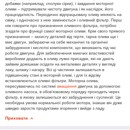
добавки (наприклад, сполуки сірки), і завдання моторної
оливи – підтримувати чистоту двигуна і як наслідок, його
працездатність. Періодично відпрацьовану оливу міняють на
свіжу, і одночасно з нею замінюється і оливний фільтр. Перш
ніж говорити про призначення оливного фільтра, потрібно
згадати про функції самої моторної оливи. Крім свого прямого
призначення – захисту деталей від тертя, гарна олива ще і
миє двигун, забираючи на себе механічні та органічні
забруднення і кислотні компоненти, що виникають під час
роботи двигуна. Для забезпечення миючих властивостей
виробники додають в оливу лужні присадки, які не дають
зайвим домішкам осідати на металевих деталях у вигляді
лаку, шламу і нагару. Всі ці частинки залишаються в
підвішеному стані в моторній оливі, і для їх відсіву
встановлюються оливні фільтри. Моторна олива,
пересуваючись по системі
змащення
двигуна за допомогою
оливного насоса, в обов'язковому порядку проходить через
фільтр, в якому залишаються всі забруднення і суспензії. Це
необхідна умова нормальної роботи мотора, інакше він дуже
швидко заросте продуктами згоряння і вийде з ладу.
Приховати