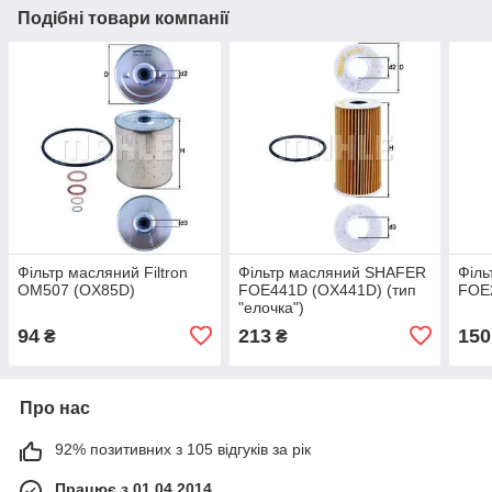
Подібні товари компанії
Фільтр масляний Filtron
Фільтр масляний SHAFER
Філ
OM507 (OX85D)
FOE441D (OX441D) (тип
FOE
"елочка")
94
213
150
₴
₴
Про нас
92% позитивних з 105 відгуків за рік
Працює з 01.04.2014