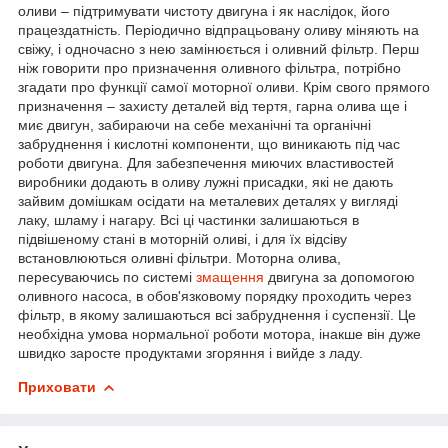
оливи – підтримувати чистоту двигуна і як наслідок, його
працездатність. Періодично відпрацьовану оливу міняють на
свіжу, і одночасно з нею замінюється і оливний фільтр. Перш
ніж говорити про призначення оливного фільтра, потрібно
згадати про функції самої моторної оливи. Крім свого прямого
призначення – захисту деталей від тертя, гарна олива ще і
миє двигун, забираючи на себе механічні та органічні
забруднення і кислотні компоненти, що виникають під час
роботи двигуна. Для забезпечення миючих властивостей
виробники додають в оливу лужні присадки, які не дають
зайвим домішкам осідати на металевих деталях у вигляді
лаку, шламу і нагару. Всі ці частинки залишаються в
підвішеному стані в моторній оливі, і для їх відсіву
встановлюються оливні фільтри. Моторна олива,
пересуваючись по системі
змащення
двигуна за допомогою
оливного насоса, в обов'язковому порядку проходить через
фільтр, в якому залишаються всі забруднення і суспензії. Це
необхідна умова нормальної роботи мотора, інакше він дуже
швидко заросте продуктами згоряння і вийде з ладу.
Приховати