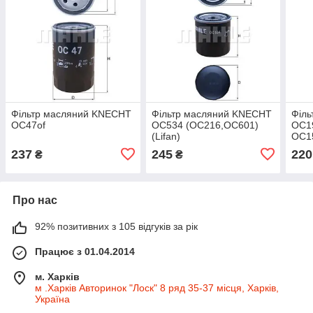
Фільтр масляний KNECHT
Фільтр масляний KNECHT
Філ
OC47of
OC534 (OC216,OC601)
OC1
(Lifan)
OC1
237
245
220
₴
₴
Про нас
92% позитивних з 105 відгуків за рік
Працює з 01.04.2014
м. Харків
м .Харків Авторинок "Лоск" 8 ряд 35-37 місця, Харків,
Україна