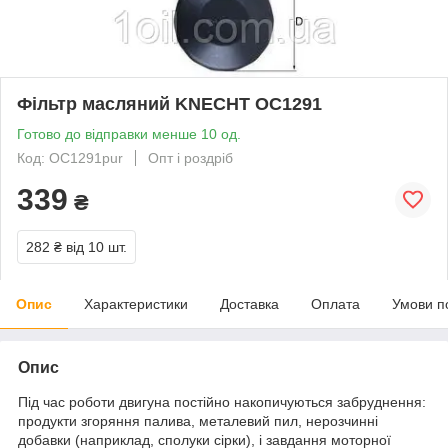
Фільтр масляний KNECHT OC1291
Готово до відправки менше 10 од.
Код: OC1291pur
Опт і роздріб
339
₴
282 ₴
від 10 шт.
Опис
Характеристики
Доставка
Оплата
Умови п
Опис
Під час роботи двигуна постійно накопичуються забруднення:
продукти згоряння палива, металевий пил, нерозчинні
добавки (наприклад, сполуки сірки), і завдання моторної