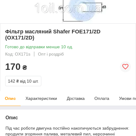
Фільтр масляний Shafer FOE171/2D
(OX171/2D)
Готово до відправки менше 10 од.
Код: OX171s
Опт і роздріб
170
₴
142 ₴
від 10 шт.
Опис
Характеристики
Доставка
Оплата
Умови п
Опис
Під час роботи двигуна постійно накопичуються забруднення:
продукти згоряння палива, металевий пил, нерозчинні