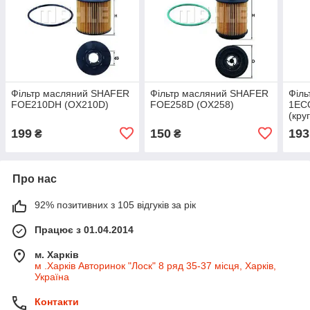
Фільтр масляний SHAFER
Фільтр масляний SHAFER
Філь
FOE210DH (OX210D)
FOE258D (OX258)
1EC
(кру
199
150
193
₴
₴
Про нас
92% позитивних з 105 відгуків за рік
Працює з 01.04.2014
м. Харків
м .Харків Авторинок "Лоск" 8 ряд 35-37 місця, Харків,
Україна
Контакти