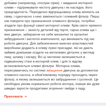
добавки (наприклад, сполуки сірки), і завдання моторної
оливи – підтримувати чистоту двигуна і як наслідок, його
працездатність. Періодично відпрацьовану оливу міняють на
свіжу, і одночасно з нею замінюється і оливний фільтр. Перш
ніж говорити про призначення оливного фільтра, потрібно
згадати про функції самої моторної оливи. Крім свого прямого
призначення – захисту деталей від тертя, гарна олива ще і
миє двигун, забираючи на себе механічні та органічні
забруднення і кислотні компоненти, що виникають під час
роботи двигуна. Для забезпечення миючих властивостей
виробники додають в оливу лужні присадки, які не дають
зайвим домішкам осідати на металевих деталях у вигляді
лаку, шламу і нагару. Всі ці частинки залишаються в
підвішеному стані в моторній оливі, і для їх відсіву
встановлюються оливні фільтри. Моторна олива,
пересуваючись по системі
змащення
двигуна за допомогою
оливного насоса, в обов'язковому порядку проходить через
фільтр, в якому залишаються всі забруднення і суспензії. Це
необхідна умова нормальної роботи мотора, інакше він дуже
швидко заросте продуктами згоряння і вийде з ладу.
Приховати