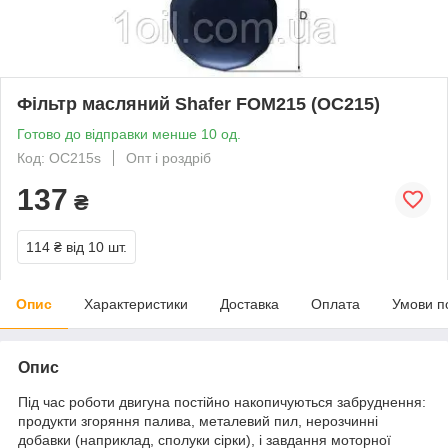
Фільтр масляний Shafer FOM215 (OC215)
Готово до відправки менше 10 од.
Код: OC215s
Опт і роздріб
137
₴
114 ₴
від 10 шт.
Опис
Характеристики
Доставка
Оплата
Умови п
Опис
Під час роботи двигуна постійно накопичуються забруднення:
продукти згоряння палива, металевий пил, нерозчинні
добавки (наприклад, сполуки сірки), і завдання моторної