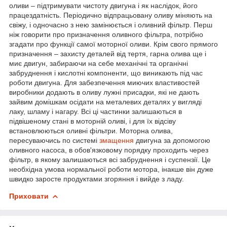
оливи – підтримувати чистоту двигуна і як наслідок, його
працездатність. Періодично відпрацьовану оливу міняють на
свіжу, і одночасно з нею замінюється і оливний фільтр. Перш
ніж говорити про призначення оливного фільтра, потрібно
згадати про функції самої моторної оливи. Крім свого прямого
призначення – захисту деталей від тертя, гарна олива ще і
миє двигун, забираючи на себе механічні та органічні
забруднення і кислотні компоненти, що виникають під час
роботи двигуна. Для забезпечення миючих властивостей
виробники додають в оливу лужні присадки, які не дають
зайвим домішкам осідати на металевих деталях у вигляді
лаку, шламу і нагару. Всі ці частинки залишаються в
підвішеному стані в моторній оливі, і для їх відсіву
встановлюються оливні фільтри. Моторна олива,
пересуваючись по системі
змащення
двигуна за допомогою
оливного насоса, в обов'язковому порядку проходить через
фільтр, в якому залишаються всі забруднення і суспензії. Це
необхідна умова нормальної роботи мотора, інакше він дуже
швидко заросте продуктами згоряння і вийде з ладу.
Приховати