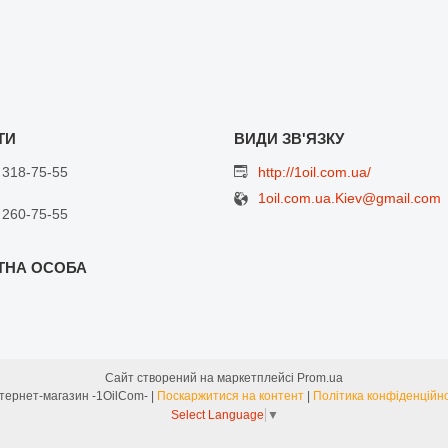
 318-75-55
http://1oil.com.ua/
1oil.com.ua.Kiev@gmail.com
 260-75-55
Сайт створений на маркетплейсі
Prom.ua
Интернет-магазин -1OilCom- |
Поскаржитися на контент
|
Політика конфіденційно
Select Language
▼