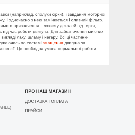
вки (наприклад, сполуки сірки), і завдання моторної
жу, і одночасно з нею замінюється і оливний фільтр.
рямого призначення – захисту деталей від тертя,
ть під час роботи двигуна. Для забезпечення миючих
игляді лаку, шламу і нагару. Всі ці частинки
есуваючись по системі
змащення
двигуна за
успензії. Це необхідна умова нормальної роботи
ПРО НАШ МАГАЗИН
ДОСТАВКА І ОПЛАТА
AHLE)
ПРАЙСИ