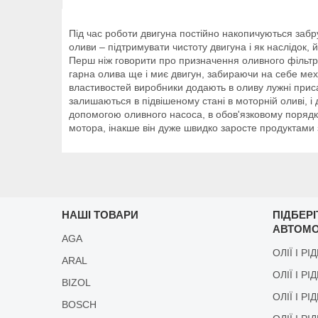
Під час роботи двигуна постійно накопичуються забр
оливи – підтримувати чистоту двигуна і як наслідок,
Перш ніж говорити про призначення оливного фільтра
гарна олива ще і миє двигун, забираючи на себе мех
властивостей виробники додають в оливу лужні присад
залишаються в підвішеному стані в моторній оливі, і
допомогою оливного насоса, в обов'язковому порядку
мотора, інакше він дуже швидко заросте продуктами з
НАШІ ТОВАРИ
ПІДБЕР
АВТОМО
AGA
ОЛІЇ І РІ
ARAL
ОЛІЇ І РІ
BIZOL
ОЛІЇ І Р
BOSCH