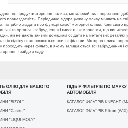
уднення: продукти згоряння палива, металевий пил, нерозчинні доба
 його працездатність. Періодично відпрацьовану оливу міняють на сві
, потрібно згадати про функції самої моторної оливи. Крім свого п
анічні та органічні забруднення і кислотні компоненти, що виникаю
ки, які не дають зайвим домішкам осідати на металевих деталях у в
 для їх відсіву встановлюються оливні фільтри. Моторна олива, пер
 проходить через фільтр, в якому залишаються всі забруднення і с
горяння і вийде з ладу.
ІТЬ ОЛІЮ ДЛЯ ВАШОГО
ПІДБІР ФІЛЬТРІВ ПО МАРКУ
БІЛЯ
АВТОМОБІЛЯ
ДИНИ "BIZOL"
КАТАЛОГ ФІЛЬТРІВ KNECHT (M
ДИНИ "Castrol"
КАТАЛОГ ФІЛЬТРІВ Filtron (WIX)
ІДИНИ "LIQUI MOLY"