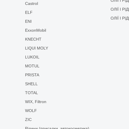
ОЛІЇ І Р
Castrol
ОЛІЇ І Р
ELF
ОЛІЇ І Р
ENI
ExxonMobil
KNECHT
LIQUI MOLY
LUKOIL
MOTUL
PRISTA
SHELL
TOTAL
WIX, Filtron
WOLF
ZIC
Рідини (присадки, автокосметика)