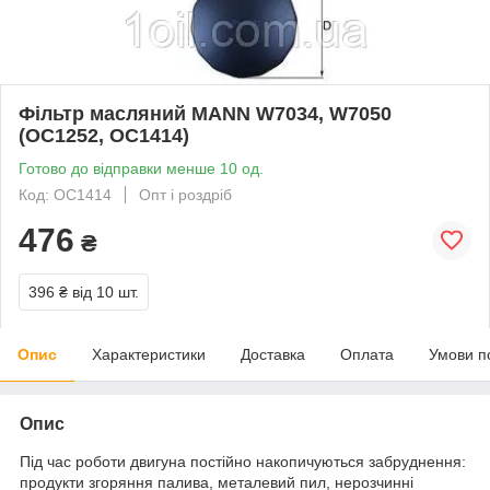
Фільтр масляний MANN W7034, W7050
(OC1252, OC1414)
Готово до відправки менше 10 од.
Код: OC1414
Опт і роздріб
476
₴
396 ₴
від 10 шт.
Опис
Характеристики
Доставка
Оплата
Умови п
Опис
Під час роботи двигуна постійно накопичуються забруднення:
продукти згоряння палива, металевий пил, нерозчинні