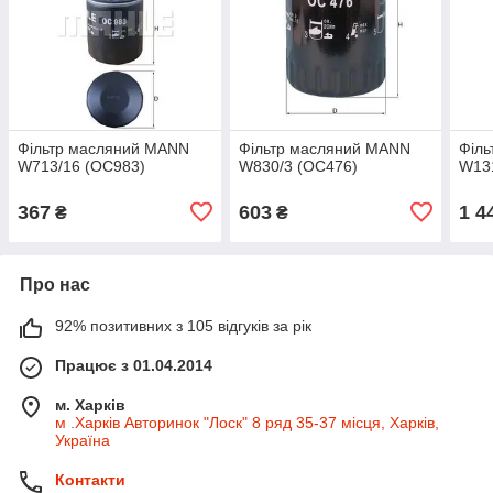
Фільтр масляний MANN
Фільтр масляний MANN
Філ
W713/16 (OC983)
W830/3 (OC476)
W13
367
603
1 4
₴
₴
Про нас
92% позитивних з 105 відгуків за рік
Працює з 01.04.2014
м. Харків
м .Харків Авторинок "Лоск" 8 ряд 35-37 місця, Харків,
Україна
Контакти