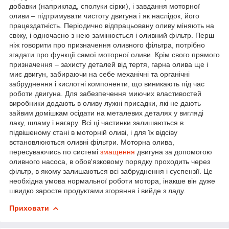
добавки (наприклад, сполуки сірки), і завдання моторної
оливи – підтримувати чистоту двигуна і як наслідок, його
працездатність. Періодично відпрацьовану оливу міняють на
свіжу, і одночасно з нею замінюється і оливний фільтр. Перш
ніж говорити про призначення оливного фільтра, потрібно
згадати про функції самої моторної оливи. Крім свого прямого
призначення – захисту деталей від тертя, гарна олива ще і
миє двигун, забираючи на себе механічні та органічні
забруднення і кислотні компоненти, що виникають під час
роботи двигуна. Для забезпечення миючих властивостей
виробники додають в оливу лужні присадки, які не дають
зайвим домішкам осідати на металевих деталях у вигляді
лаку, шламу і нагару. Всі ці частинки залишаються в
підвішеному стані в моторній оливі, і для їх відсіву
встановлюються оливні фільтри. Моторна олива,
пересуваючись по системі
змащення
двигуна за допомогою
оливного насоса, в обов'язковому порядку проходить через
фільтр, в якому залишаються всі забруднення і суспензії. Це
необхідна умова нормальної роботи мотора, інакше він дуже
швидко заросте продуктами згоряння і вийде з ладу.
Приховати