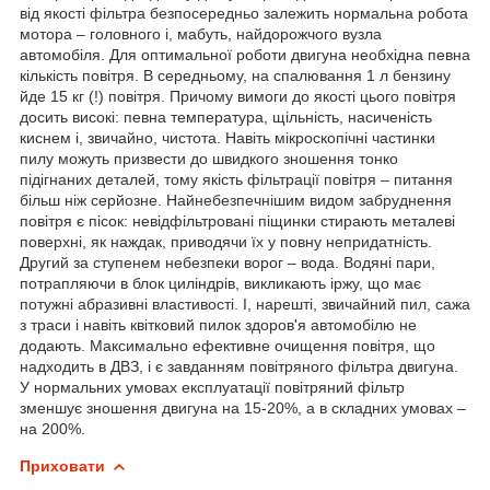
від якості фільтра безпосередньо залежить нормальна робота
мотора – головного і, мабуть, найдорожчого вузла
автомобіля. Для оптимальної роботи двигуна необхідна певна
кількість повітря. В середньому, на спалювання 1 л бензину
йде 15 кг (!) повітря. Причому вимоги до якості цього повітря
досить високі: певна температура, щільність, насиченість
киснем і, звичайно, чистота. Навіть мікроскопічні частинки
пилу можуть призвести до швидкого зношення тонко
підігнаних деталей, тому якість фільтрації повітря – питання
більш ніж серйозне. Найнебезпечнішим видом забруднення
повітря є пісок: невідфільтровані піщинки стирають металеві
поверхні, як наждак, приводячи їх у повну непридатність.
Другий за ступенем небезпеки ворог – вода. Водяні пари,
потрапляючи в блок циліндрів, викликають іржу, що має
потужні абразивні властивості. І, нарешті, звичайний пил, сажа
з траси і навіть квітковий пилок здоров'я автомобілю не
додають. Максимально ефективне очищення повітря, що
надходить в ДВЗ, і є завданням повітряного фільтра двигуна.
У нормальних умовах експлуатації повітряний фільтр
зменшує зношення двигуна на 15-20%, а в складних умовах –
на 200%.
Приховати