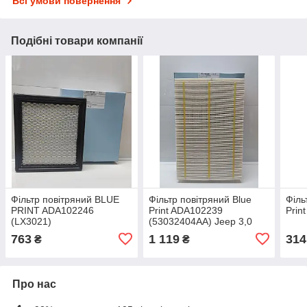
Всі умови повернення
Подібні товари компанії
Фільтр повітряний BLUE
Фільтр повітряний Blue
Філь
PRINT ADA102246
Print ADA102239
Prin
(LX3021)
(53032404AA) Jeep 3,0
CRDI 2011-, DODGE RAM
763
1 119
314
₴
₴
1500-3500 3.0-6.4 11-
Про нас