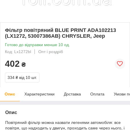
Фільтр повітряний BLUE PRINT ADA102213
(LX1272, 53007386AB) CHRYSLER, Jeep
Готово до відправки менше 10 од.
Код: Lx1272bl
Опт і роздріб
402
₴
334 ₴
від 10 шт.
Опис
Характеристики
Доставка
Оплата
Умови п
Опис
Повітряний фільтр можна назвати легенями автомобіля: все
повітря, що надходить у двигун, проходить саме через нього, і