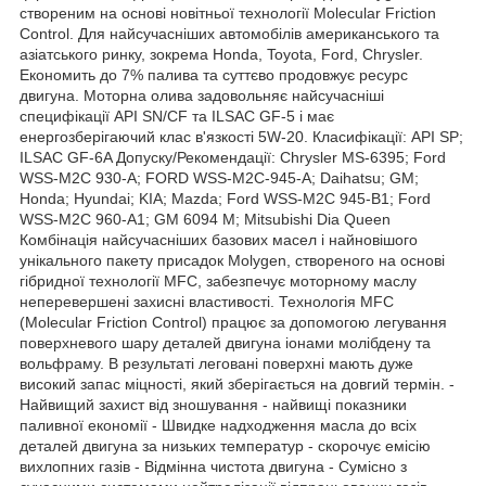
створеним на основі новітньої технології Molecular Friction
Control. Для найсучасніших автомобілів американського та
азіатського ринку, зокрема Honda, Toyota, Ford, Chrysler.
Економить до 7% палива та суттєво продовжує ресурс
двигуна. Моторна олива задовольняє найсучасніші
специфікації API SN/CF та ILSAC GF-5 і має
енергозберігаючий клас в'язкості 5W-20. Класифікації: API SP;
ILSAC GF-6A Допуску/Рекомендації: Chrysler MS-6395; Ford
WSS-M2C 930-A; FORD WSS-M2C-945-A; Daihatsu; GM;
Honda; Hyundai; KIA; Mazda; Ford WSS-M2C 945-B1; Ford
WSS-M2C 960-A1; GM 6094 M; Mitsubishi Dia Queen
Комбінація найсучасніших базових масел і найновішого
унікального пакету присадок Molygen, створеного на основі
гібридної технології MFC, забезпечує моторному маслу
неперевершені захисні властивості. Технологія MFC
(Molecular Friction Control) працює за допомогою легування
поверхневого шару деталей двигуна іонами молібдену та
вольфраму. В результаті леговані поверхні мають дуже
високий запас міцності, який зберігається на довгий термін. -
Найвищий захист від зношування - найвищі показники
паливної економії - Швидке надходження масла до всіх
деталей двигуна за низьких температур - скорочує емісію
вихлопних газів - Відмінна чистота двигуна - Сумісно з