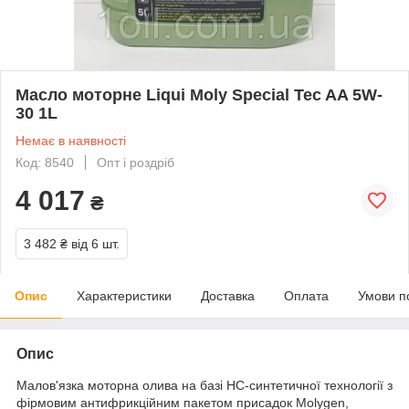
Масло моторне Liqui Moly Special Tec AA 5W-
30 1L
Немає в наявності
Код: 8540
Опт і роздріб
4 017
₴
3 482 ₴
від 6 шт.
Опис
Характеристики
Доставка
Оплата
Умови п
Опис
Малов'язка моторна олива на базі HC-синтетичної технології з
фірмовим антифрикційним пакетом присадок Molygen,