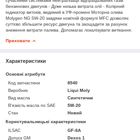
сучасними системами нейтралізації відпрацьованих газів
бензинових двигунів - Дуже низька витрата олії - Колірний
індикатор витоків, видимий в УФ-промені Моторна олива
Molygen NG 5W-20 завдяки новітній формулі MFC дозволяє
суттєво збільшити ресурс двигуна та заощадити за рахунок
зниження витрати палива. Допомагає локалізувати витікання.
Приховати
Характеристики
Основні атрибути
Код запчастини
8540
Виробник
Liqui Moly
Вид масла
Синтетичне
В'язкість масла по SAE
5W-20
Стан
Новий
Користувальницькі характеристики
ILSAC
GF-6A
Допуск GM
Dexos 1