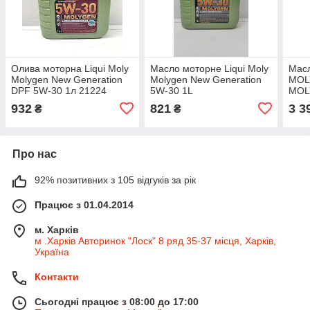
Олива моторна Liqui Moly
Масло моторне Liqui Moly
Масл
Molygen New Generation
Molygen New Generation
MOL
DPF 5W-30 1л 21224
5W-30 1L
MOL
932
821
3 3
₴
₴
Про нас
92% позитивних з 105 відгуків за рік
Працює з 01.04.2014
м. Харків
м .Харків Авторинок "Лоск" 8 ряд 35-37 місця, Харків,
Україна
Контакти
Сьогодні працює з 08:00 до 17:00