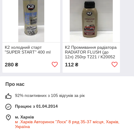
K2 холодний старт
K2 Промивання радіатора
"SUPER START" 400 ml
RADIATOR FLUSH (до
12л) 250гр T221 / K20052
280
112
₴
₴
Про нас
92% позитивних з 105 відгуків за рік
Працює з 01.04.2014
м. Харків
м .Харків Авторинок "Лоск" 8 ряд 35-37 місця, Харків,
Україна