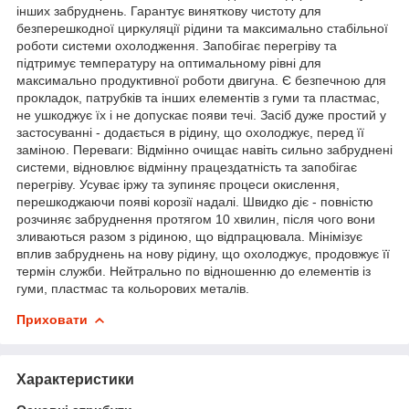
інших забруднень. Гарантує виняткову чистоту для
безперешкодної циркуляції рідини та максимально стабільної
роботи системи охолодження. Запобігає перегріву та
підтримує температуру на оптимальному рівні для
максимально продуктивної роботи двигуна. Є безпечною для
прокладок, патрубків та інших елементів з гуми та пластмас,
не ушкоджує їх і не допускає появи течі. Засіб дуже простий у
застосуванні - додається в рідину, що охолоджує, перед її
заміною. Переваги: Відмінно очищає навіть сильно забруднені
системи, відновлює відмінну працездатність та запобігає
перегріву. Усуває іржу та зупиняє процеси окислення,
перешкоджаючи появі корозії надалі. Швидко діє - повністю
розчиняє забруднення протягом 10 хвилин, після чого вони
зливаються разом з рідиною, що відпрацювала. Мінімізує
вплив забруднень на нову рідину, що охолоджує, продовжує її
термін служби. Нейтрально по відношенню до елементів із
гуми, пластмас та кольорових металів.
Приховати
Характеристики