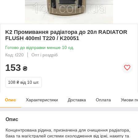
K2 Промивання радіатора до 20л RADIATOR
FLUSH 400ml T220 / K20051
Готово до відправки менше 10 од.
Код: t220
Опт і роздріб
153
₴
108 ₴
від 10 шт.
Опис
Характеристики
Доставка
Оплата
Умови п
Опис
Концентрована рідина, призначена для очищення радіатора,
бака та магістралей системи охолодження від іржі, накипу та