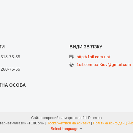
 318-75-55
http://1oil.com.ua/
1oil.com.ua.Kiev@gmail.com
 260-75-55
Сайт створений на маркетплейсі
Prom.ua
Интернет-магазин -1OilCom- |
Поскаржитися на контент
|
Політика конфіденційно
Select Language
▼