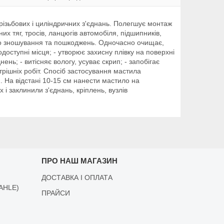
різьбових і циліндричних з'єднань. Полегшує монтаж
их тяг, тросів, ланцюгів автомобіля, підшипників,
ого зношування та пошкоджень. Одночасно очищає,
доступні місця; - утворює захисну плівку на поверхні
ень; - витісняє вологу, усуває скрип; - запобігає
рішніх робіт. Спосіб застосування мастила
. На відстані 10-15 см нанести мастило на
і заклинили з'єднань, кріплень, вузлів
ПРО НАШ МАГАЗИН
ДОСТАВКА І ОПЛАТА
AHLE)
ПРАЙСИ