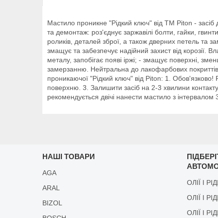
Мастило проникне "Рідкий ключ" від ТМ Piton - засі
та демонтаж: роз'єднує заржавілі болти, гайки, гвинт
роликів, деталей зброї, а також дверних петель та
змащує та забезпечує надійний захист від корозії. Вл
металу, запобігає появі іржі; - змащує поверхні, змен
замерзанню. Нейтральна до лакофарбових покриттів, 
проникаючої "Рідкий ключ" від Piton: 1. Обов'язково
поверхню. 3. Залишити засіб на 2-3 хвилини контакту
рекомендується двічі нанести мастило з інтервалом 3
НАШІ ТОВАРИ
ПІДБЕР
АВТОМО
AGA
ОЛІЇ І РІ
ARAL
ОЛІЇ І РІ
BIZOL
ОЛІЇ І Р
BOSCH