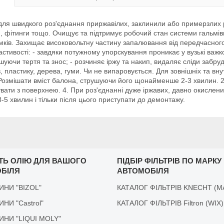
б для швидкого роз'єднання приржавілих, заклинили або примерзлих 
и, фітинги тощо. Очищує та підтримує робочий стан системи гальмівн
 замків. Захищає високовольтну частину запалювання від передчасн
астивості: - завдяки потужному упорскування проникає у вузькі важко
шуючи тертя та знос; - розчиняє іржу та накип, видаляє сліди забрудн
пластику, дерева, гуми. Чи не випаровується. Для зовнішніх та внут
! Розмішати вміст балона, струшуючи його щонайменше 2-3 хвилин. 2
вати з поверхнею. 4. При роз'єднанні дуже іржавих, давно окислених 
-5 хвилин і тільки після цього приступати до демонтажу.
ІТЬ ОЛІЮ ДЛЯ ВАШОГО
ПІДБІР ФІЛЬТРІВ ПО МАРКУ
БІЛЯ
АВТОМОБІЛЯ
ДИНИ "BIZOL"
КАТАЛОГ ФІЛЬТРІВ KNECHT (M
ДИНИ "Castrol"
КАТАЛОГ ФІЛЬТРІВ Filtron (WIX)
ІДИНИ "LIQUI MOLY"