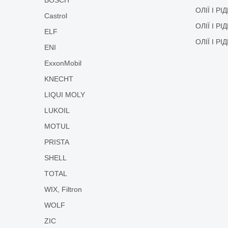
ОЛІЇ І Р
Castrol
ОЛІЇ І Р
ELF
ОЛІЇ І Р
ENI
ExxonMobil
KNECHT
LIQUI MOLY
LUKOIL
MOTUL
PRISTA
SHELL
TOTAL
WIX, Filtron
WOLF
ZIC