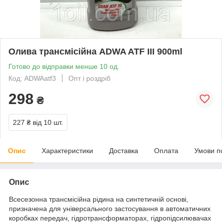
Олива трансмісійна ADWA ATF III 900ml
Готово до відправки менше 10 од.
Код: ADWAatf3
Опт і роздріб
298
₴
227 ₴
від 10 шт.
Опис
Характеристики
Доставка
Оплата
Умови п
Опис
Всесезонна трансмісійна рідина на синтетичній основі,
призначена для універсального застосування в автоматичних
коробках передач, гідротрансформаторах, гідропідсилювачах