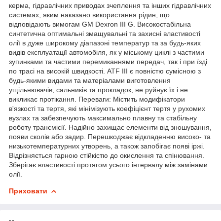
керма, гідравлічних приводах зчеплення та інших гідравлічних
системах, яким наказано використання рідин, що
відповідають вимогам GM Dexron III G. Високостабільна
синтетична оптимальні змащувальні та захисні властивості
олії в дуже широкому діапазоні температур та за будь-яких
видів експлуатації автомобіля, як у міському циклі з частими
зупинками та частими перемиканнями передач, так і при їзді
по трасі на високій швидкості. ATF III є повністю сумісною з
будь-якими видами та матеріалами виготовлення
ущільнювачів, сальників та прокладок, не руйнує їх і не
викликає протікання. Переваги: Містить модифікатори
в'язкості та тертя, які мінімізують коефіцієнт тертя у рухомих
вузлах та забезпечують максимально плавну та стабільну
роботу трансмісії. Надійно захищає елементи від зношування,
появи сколів або задир. Перешкоджає відкладенню високо- та
низькотемпературних утворень, а також запобігає появі іржі.
Відрізняється гарною стійкістю до окислення та спінювання.
Зберігає властивості протягом усього інтервалу між замінами
олії.
Приховати