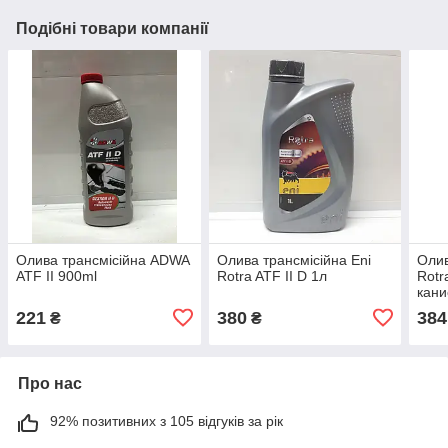
Подібні товари компанії
Олива трансмісійна ADWA
Олива трансмісійна Eni
Олив
ATF II 900ml
Rotra ATF II D 1л
Rotr
кани
221
380
384
₴
₴
Про нас
92% позитивних з 105 відгуків за рік