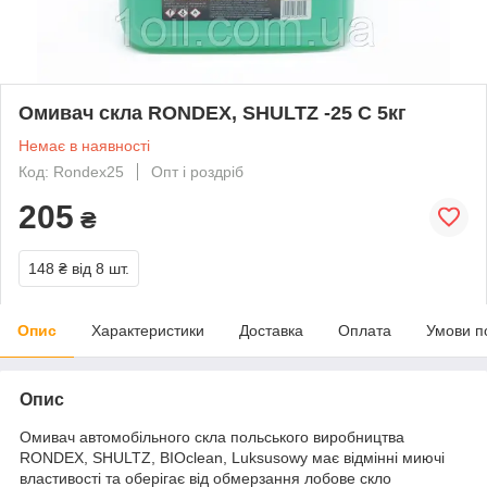
Омивач скла RONDEX, SHULTZ -25 С 5кг
Немає в наявності
Код: Rondex25
Опт і роздріб
205
₴
148 ₴
від 8 шт.
Опис
Характеристики
Доставка
Оплата
Умови п
Опис
Омивач автомобільного скла польського виробництва
RONDEX, SHULTZ, BIOclean, Luksusowy має відмінні миючі
властивості та оберігає від обмерзання лобове скло