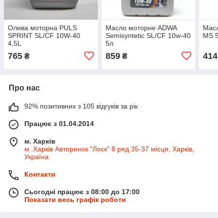
Олива моторна PULS
Масло моторне ADWA
Масл
SPRINT SL/CF 10W-40
Semisyntetic SL/CF 10w-40
MS 
4,5L
5л
765
859
414
₴
₴
Про нас
92% позитивних з 105 відгуків за рік
Працює з 01.04.2014
м. Харків
м .Харків Авторинок "Лоск" 8 ряд 35-37 місця, Харків,
Україна
Контакти
Сьогодні працює з 08:00 до 17:00
Показати весь графік роботи