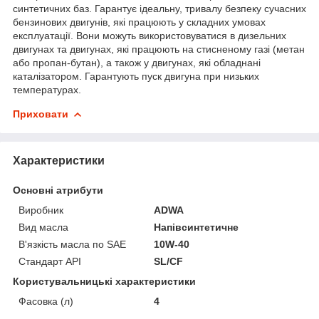
синтетичних баз. Гарантує ідеальну, тривалу безпеку сучасних
бензинових двигунів, які працюють у складних умовах
експлуатації. Вони можуть використовуватися в дизельних
двигунах та двигунах, які працюють на стисненому газі (метан
або пропан-бутан), а також у двигунах, які обладнані
каталізатором. Гарантують пуск двигуна при низьких
температурах.
Приховати
Характеристики
Основні атрибути
Виробник
ADWA
Вид масла
Напівсинтетичне
В'язкість масла по SAE
10W-40
Стандарт API
SL/CF
Користувальницькі характеристики
Фасовка (л)
4