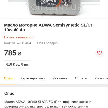
Масло моторне ADWA Semisyntetic SL/CF
10w-40 4л
Немає в наявності
Код: ADWA10404
Опт і роздріб
785
₴
618 ₴
від 8 шт.
Опис
Характеристики
Доставка
Оплата
Умови п
Опис
Масло ADWA 10W40 SL/CF/EC (Польща)- високоякісна
моторна олива, яка виготовляється з використанням