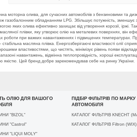
на моторна олива, для сучасних автомобілів з бензиновими та диз
ож газобалонним обладнанням LPG. Збільшує потужність, зменшує з
омогою яких олива ефективно захищає від утворення корозії, іржі. Т
 масляної плівки, яку утворює олію на металевих поверхнях, він еф
 роботи при важких навантаженнях і підвищених температурах. Пр
– стабільна масляна плівка. Енергозберігаючі властивості олії спр
рошими властивостями, що чистять, мінімізує рівень появи відкладе
апазоні навантажень, відмінна теплопровідність, хороші експлуатаці
кою якістю. Цей бренд добре зарекомендував себе на ринку України.
ІТЬ ОЛІЮ ДЛЯ ВАШОГО
ПІДБІР ФІЛЬТРІВ ПО МАРКУ
БІЛЯ
АВТОМОБІЛЯ
ДИНИ "BIZOL"
КАТАЛОГ ФІЛЬТРІВ KNECHT (M
ДИНИ "Castrol"
КАТАЛОГ ФІЛЬТРІВ Filtron (WIX)
ІДИНИ "LIQUI MOLY"