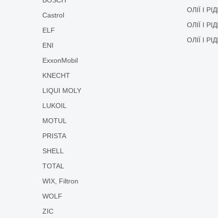
ОЛІЇ І Р
Castrol
ОЛІЇ І Р
ELF
ОЛІЇ І Р
ENI
ExxonMobil
KNECHT
LIQUI MOLY
LUKOIL
MOTUL
PRISTA
SHELL
TOTAL
WIX, Filtron
WOLF
ZIC