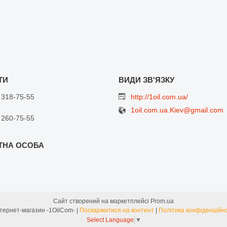
 318-75-55
http://1oil.com.ua/
1oil.com.ua.Kiev@gmail.com
 260-75-55
Сайт створений на маркетплейсі
Prom.ua
Интернет-магазин -1OilCom- |
Поскаржитися на контент
|
Політика конфіденційно
Select Language
▼