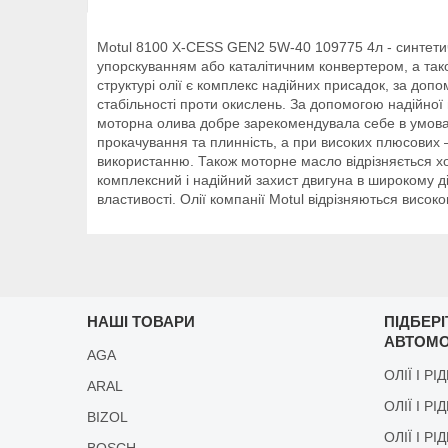
Motul 8100 X-CESS GEN2 5W-40 109775 4л - синтетич
упорскуванням або каталітичним конвертером, а так
структурі олії є комплекс надійних присадок, за доп
стабільності проти окислень. За допомогою надійної
моторна олива добре зарекомендувала себе в умовах
прокачування та плинність, а при високих плюсових 
використанню. Також моторне масло відрізняється хо
комплексний і надійний захист двигуна в широкому ді
властивості. Олії компанії Motul відрізняються висо
НАШІ ТОВАРИ
ПІДБЕР
АВТОМО
AGA
ОЛІЇ І РІ
ARAL
ОЛІЇ І РІ
BIZOL
ОЛІЇ І Р
BOSCH