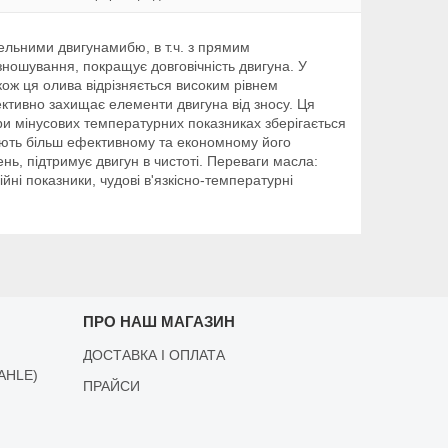
ельними двигунамибю, в т.ч. з прямим
ношування, покращує довговічність двигуна. У
акож ця олива відрізняється високим рівнем
ективно захищає елементи двигуна від зносу. Ця
и мінусових температурних показниках зберігається
ияють більш ефективному та економному його
нь, підтримує двигун в чистоті. Переваги масла:
йні показники, чудові в'язкісно-температурні
ПРО НАШ МАГАЗИН
ДОСТАВКА І ОПЛАТА
AHLE)
ПРАЙСИ