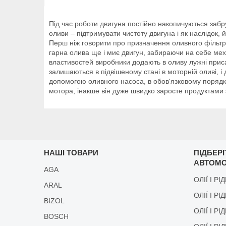
Під час роботи двигуна постійно накопичуються забр
оливи – підтримувати чистоту двигуна і як наслідок,
Перш ніж говорити про призначення оливного фільтра
гарна олива ще і миє двигун, забираючи на себе мех
властивостей виробники додають в оливу лужні присад
залишаються в підвішеному стані в моторній оливі, і
допомогою оливного насоса, в обов'язковому порядку
мотора, інакше він дуже швидко заросте продуктами з
НАШІ ТОВАРИ
ПІДБЕР
АВТОМО
AGA
ОЛІЇ І РІ
ARAL
ОЛІЇ І РІ
BIZOL
ОЛІЇ І Р
BOSCH