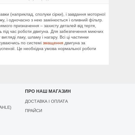
вки (наприклад, сполуки сірки), і завдання моторної
жу, і одночасно з нею замінюється і оливний фільтр.
рямого призначення – захисту деталей від тертя,
ть під час роботи двигуна. Для забезпечення миючих
игляді лаку, шламу і нагару. Всі ці частинки
есуваючись по системі
змащення
двигуна за
успензії. Це необхідна умова нормальної роботи
ПРО НАШ МАГАЗИН
ДОСТАВКА І ОПЛАТА
AHLE)
ПРАЙСИ