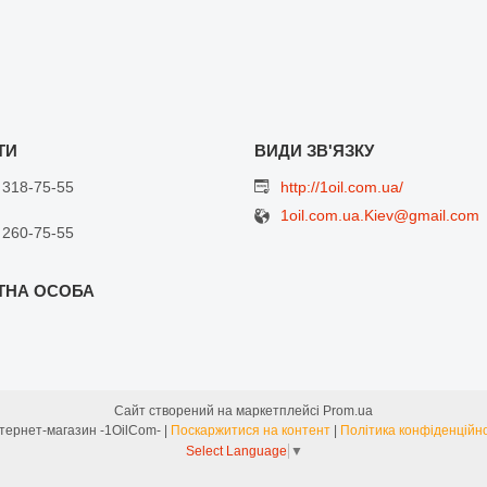
 318-75-55
http://1oil.com.ua/
1oil.com.ua.Kiev@gmail.com
 260-75-55
Сайт створений на маркетплейсі
Prom.ua
Интернет-магазин -1OilCom- |
Поскаржитися на контент
|
Політика конфіденційно
Select Language
▼