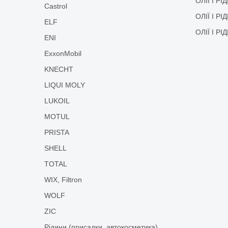
ОЛІЇ І Р
Castrol
ОЛІЇ І Р
ELF
ОЛІЇ І Р
ENI
ExxonMobil
KNECHT
LIQUI MOLY
LUKOIL
MOTUL
PRISTA
SHELL
TOTAL
WIX, Filtron
WOLF
ZIC
Рідини (присадки, автокосметика)