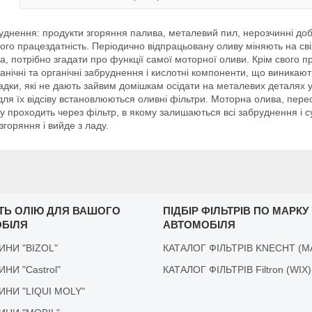
уднення: продукти згоряння палива, металевий пил, нерозчинні доба
 його працездатність. Періодично відпрацьовану оливу міняють на сві
, потрібно згадати про функції самої моторної оливи. Крім свого п
анічні та органічні забруднення і кислотні компоненти, що виникаю
ки, які не дають зайвим домішкам осідати на металевих деталях у в
 для їх відсіву встановлюються оливні фільтри. Моторна олива, пер
 проходить через фільтр, в якому залишаються всі забруднення і с
горяння і вийде з ладу.
ІТЬ ОЛІЮ ДЛЯ ВАШОГО
ПІДБІР ФІЛЬТРІВ ПО МАРКУ
БІЛЯ
АВТОМОБІЛЯ
ДИНИ "BIZOL"
КАТАЛОГ ФІЛЬТРІВ KNECHT (M
ДИНИ "Castrol"
КАТАЛОГ ФІЛЬТРІВ Filtron (WIX)
ІДИНИ "LIQUI MOLY"