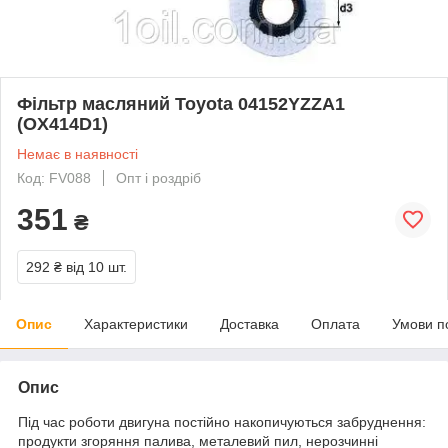
Фільтр масляний Toyota 04152YZZA1
(OX414D1)
Немає в наявності
Код: FV088
Опт і роздріб
351
₴
292 ₴
від 10 шт.
Опис
Характеристики
Доставка
Оплата
Умови п
Опис
Під час роботи двигуна постійно накопичуються забруднення:
продукти згоряння палива, металевий пил, нерозчинні