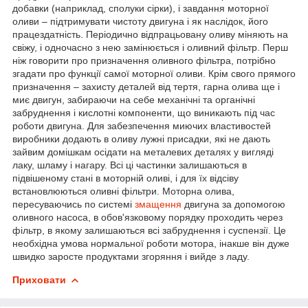
добавки (наприклад, сполуки сірки), і завдання моторної
оливи – підтримувати чистоту двигуна і як наслідок, його
працездатність. Періодично відпрацьовану оливу міняють на
свіжу, і одночасно з нею замінюється і оливний фільтр. Перш
ніж говорити про призначення оливного фільтра, потрібно
згадати про функції самої моторної оливи. Крім свого прямого
призначення – захисту деталей від тертя, гарна олива ще і
миє двигун, забираючи на себе механічні та органічні
забруднення і кислотні компоненти, що виникають під час
роботи двигуна. Для забезпечення миючих властивостей
виробники додають в оливу лужні присадки, які не дають
зайвим домішкам осідати на металевих деталях у вигляді
лаку, шламу і нагару. Всі ці частинки залишаються в
підвішеному стані в моторній оливі, і для їх відсіву
встановлюються оливні фільтри. Моторна олива,
пересуваючись по системі
змащення
двигуна за допомогою
оливного насоса, в обов'язковому порядку проходить через
фільтр, в якому залишаються всі забруднення і суспензії. Це
необхідна умова нормальної роботи мотора, інакше він дуже
швидко заросте продуктами згоряння і вийде з ладу.
Приховати