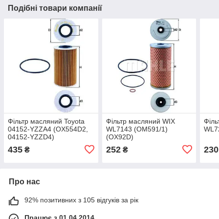
Подібні товари компанії
Фільтр масляний Toyota
Фільтр масляний WIX
Філь
04152-YZZA4 (OX554D2,
WL7143 (OM591/1)
WL7
04152-YZZD4)
(OX92D)
435
252
230
₴
₴
Про нас
92% позитивних з 105 відгуків за рік
Працює з 01.04.2014