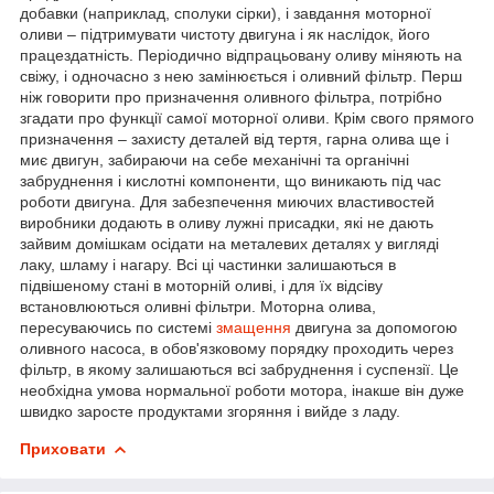
добавки (наприклад, сполуки сірки), і завдання моторної
оливи – підтримувати чистоту двигуна і як наслідок, його
працездатність. Періодично відпрацьовану оливу міняють на
свіжу, і одночасно з нею замінюється і оливний фільтр. Перш
ніж говорити про призначення оливного фільтра, потрібно
згадати про функції самої моторної оливи. Крім свого прямого
призначення – захисту деталей від тертя, гарна олива ще і
миє двигун, забираючи на себе механічні та органічні
забруднення і кислотні компоненти, що виникають під час
роботи двигуна. Для забезпечення миючих властивостей
виробники додають в оливу лужні присадки, які не дають
зайвим домішкам осідати на металевих деталях у вигляді
лаку, шламу і нагару. Всі ці частинки залишаються в
підвішеному стані в моторній оливі, і для їх відсіву
встановлюються оливні фільтри. Моторна олива,
пересуваючись по системі
змащення
двигуна за допомогою
оливного насоса, в обов'язковому порядку проходить через
фільтр, в якому залишаються всі забруднення і суспензії. Це
необхідна умова нормальної роботи мотора, інакше він дуже
швидко заросте продуктами згоряння і вийде з ладу.
Приховати