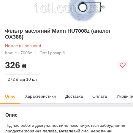
Фільтр масляний Mann HU7008z (аналог
OX388)
Немає в наявності
Код: HU7008z
Опт і роздріб
326
₴
272 ₴
від 10 шт.
Опис
Характеристики
Доставка
Оплата
Умови п
Опис
Під час роботи двигуна постійно накопичуються забруднення:
продукти згоряння палива, металевий пил, нерозчинні