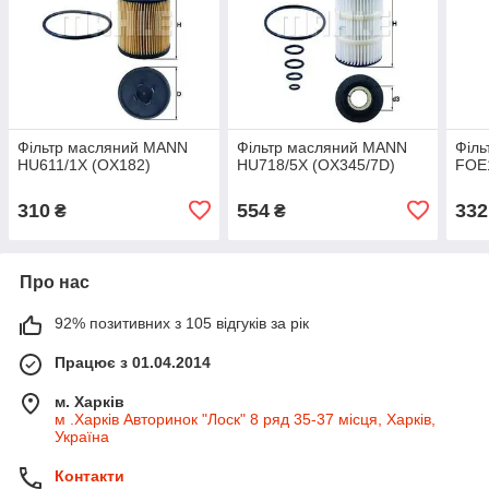
Фільтр масляний MANN
Фільтр масляний MANN
Філ
HU611/1X (OX182)
HU718/5X (OX345/7D)
FOE
310
554
332
₴
₴
Про нас
92% позитивних з 105 відгуків за рік
Працює з 01.04.2014
м. Харків
м .Харків Авторинок "Лоск" 8 ряд 35-37 місця, Харків,
Україна
Контакти