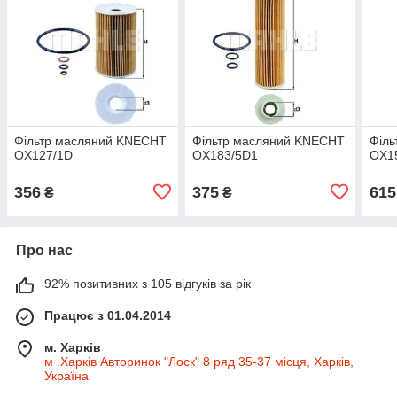
Фільтр масляний KNECHT
Фільтр масляний KNECHT
Філ
OX127/1D
OX183/5D1
OX1
356
375
615
₴
₴
Про нас
92% позитивних з 105 відгуків за рік
Працює з 01.04.2014
м. Харків
м .Харків Авторинок "Лоск" 8 ряд 35-37 місця, Харків,
Україна