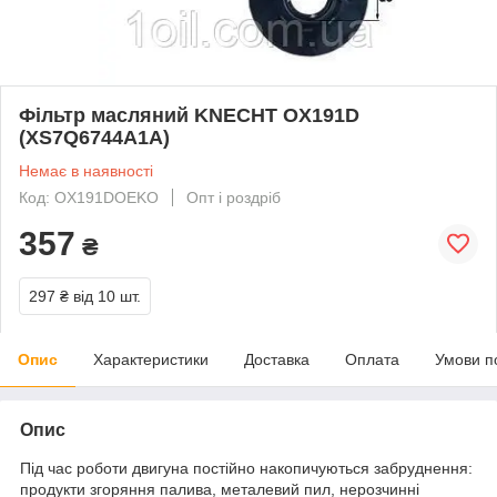
Фільтр масляний KNECHT OX191D
(XS7Q6744A1A)
Немає в наявності
Код: OX191DOEKO
Опт і роздріб
357
₴
297 ₴
від 10 шт.
Опис
Характеристики
Доставка
Оплата
Умови п
Опис
Під час роботи двигуна постійно накопичуються забруднення:
продукти згоряння палива, металевий пил, нерозчинні