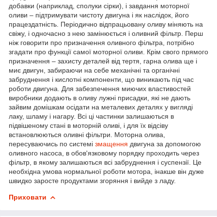
добавки (наприклад, сполуки сірки), і завдання моторної
оливи – підтримувати чистоту двигуна і як наслідок, його
працездатність. Періодично відпрацьовану оливу міняють на
свіжу, і одночасно з нею замінюється і оливний фільтр. Перш
ніж говорити про призначення оливного фільтра, потрібно
згадати про функції самої моторної оливи. Крім свого прямого
призначення – захисту деталей від тертя, гарна олива ще і
миє двигун, забираючи на себе механічні та органічні
забруднення і кислотні компоненти, що виникають під час
роботи двигуна. Для забезпечення миючих властивостей
виробники додають в оливу лужні присадки, які не дають
зайвим домішкам осідати на металевих деталях у вигляді
лаку, шламу і нагару. Всі ці частинки залишаються в
підвішеному стані в моторній оливі, і для їх відсіву
встановлюються оливні фільтри. Моторна олива,
пересуваючись по системі
змащення
двигуна за допомогою
оливного насоса, в обов'язковому порядку проходить через
фільтр, в якому залишаються всі забруднення і суспензії. Це
необхідна умова нормальної роботи мотора, інакше він дуже
швидко заросте продуктами згоряння і вийде з ладу.
Приховати