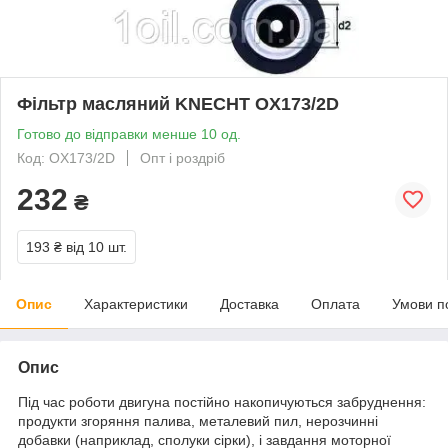
Фільтр масляний KNECHT OX173/2D
Готово до відправки менше 10 од.
Код: OX173/2D
Опт і роздріб
232
₴
193 ₴
від 10 шт.
Опис
Характеристики
Доставка
Оплата
Умови п
Опис
Під час роботи двигуна постійно накопичуються забруднення:
продукти згоряння палива, металевий пил, нерозчинні
добавки (наприклад, сполуки сірки), і завдання моторної