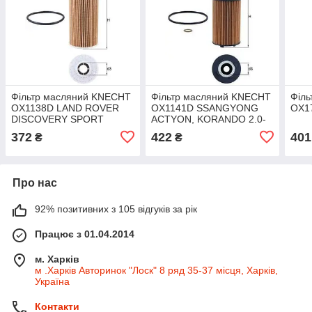
Фільтр масляний KNECHT
Фільтр масляний KNECHT
Філ
OX1138D LAND ROVER
OX1141D SSANGYONG
OX1
DISCOVERY SPORT
ACTYON, KORANDO 2.0-
(L550) 2 2014.09-
2.2 Xdi 10-
372
422
401
₴
₴
Про нас
92% позитивних з 105 відгуків за рік
Працює з 01.04.2014
м. Харків
м .Харків Авторинок "Лоск" 8 ряд 35-37 місця, Харків,
Україна
Контакти