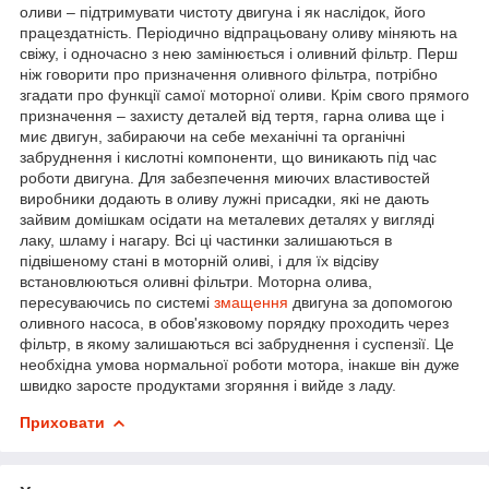
оливи – підтримувати чистоту двигуна і як наслідок, його
працездатність. Періодично відпрацьовану оливу міняють на
свіжу, і одночасно з нею замінюється і оливний фільтр. Перш
ніж говорити про призначення оливного фільтра, потрібно
згадати про функції самої моторної оливи. Крім свого прямого
призначення – захисту деталей від тертя, гарна олива ще і
миє двигун, забираючи на себе механічні та органічні
забруднення і кислотні компоненти, що виникають під час
роботи двигуна. Для забезпечення миючих властивостей
виробники додають в оливу лужні присадки, які не дають
зайвим домішкам осідати на металевих деталях у вигляді
лаку, шламу і нагару. Всі ці частинки залишаються в
підвішеному стані в моторній оливі, і для їх відсіву
встановлюються оливні фільтри. Моторна олива,
пересуваючись по системі
змащення
двигуна за допомогою
оливного насоса, в обов'язковому порядку проходить через
фільтр, в якому залишаються всі забруднення і суспензії. Це
необхідна умова нормальної роботи мотора, інакше він дуже
швидко заросте продуктами згоряння і вийде з ладу.
Приховати