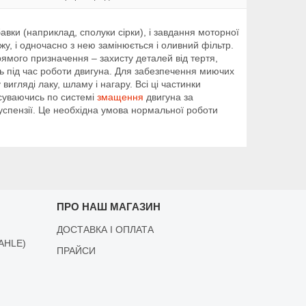
вки (наприклад, сполуки сірки), і завдання моторної
жу, і одночасно з нею замінюється і оливний фільтр.
рямого призначення – захисту деталей від тертя,
ть під час роботи двигуна. Для забезпечення миючих
игляді лаку, шламу і нагару. Всі ці частинки
есуваючись по системі
змащення
двигуна за
успензії. Це необхідна умова нормальної роботи
ПРО НАШ МАГАЗИН
ДОСТАВКА І ОПЛАТА
AHLE)
ПРАЙСИ