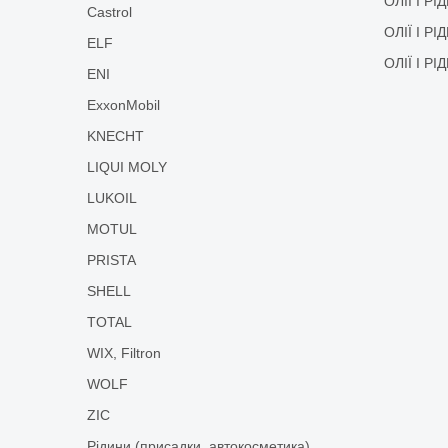
ОЛІЇ І Р
Castrol
ОЛІЇ І Р
ELF
ОЛІЇ І Р
ENI
ExxonMobil
KNECHT
LIQUI MOLY
LUKOIL
MOTUL
PRISTA
SHELL
TOTAL
WIX, Filtron
WOLF
ZIC
Рідини (присадки, автокосметика)