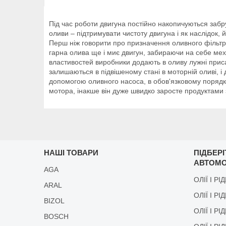
Під час роботи двигуна постійно накопичуються забр
оливи – підтримувати чистоту двигуна і як наслідок,
Перш ніж говорити про призначення оливного фільтра
гарна олива ще і миє двигун, забираючи на себе мех
властивостей виробники додають в оливу лужні присад
залишаються в підвішеному стані в моторній оливі, і
допомогою оливного насоса, в обов'язковому порядку
мотора, інакше він дуже швидко заросте продуктами з
НАШІ ТОВАРИ
ПІДБЕР
АВТОМО
AGA
ОЛІЇ І РІ
ARAL
ОЛІЇ І РІ
BIZOL
ОЛІЇ І Р
BOSCH