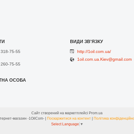
 318-75-55
http://1oil.com.ua/
1oil.com.ua.Kiev@gmail.com
 260-75-55
Сайт створений на маркетплейсі
Prom.ua
Интернет-магазин -1OilCom- |
Поскаржитися на контент
|
Політика конфіденційно
Select Language
▼