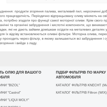
уднення: продукти згоряння палива, металевий пил, нерозчинні доба
 його працездатність. Періодично відпрацьовану оливу міняють на сві
, потрібно згадати про функції самої моторної оливи. Крім свого п
анічні та органічні забруднення і кислотні компоненти, що виникаю
ки, які не дають зайвим домішкам осідати на металевих деталях у в
 для їх відсіву встановлюються оливні фільтри. Моторна олива, пер
 проходить через фільтр, в якому залишаються всі забруднення і с
горяння і вийде з ладу.
ІТЬ ОЛІЮ ДЛЯ ВАШОГО
ПІДБІР ФІЛЬТРІВ ПО МАРКУ
БІЛЯ
АВТОМОБІЛЯ
ДИНИ "BIZOL"
КАТАЛОГ ФІЛЬТРІВ KNECHT (M
ДИНИ "Castrol"
КАТАЛОГ ФІЛЬТРІВ Filtron (WIX)
ІДИНИ "LIQUI MOLY"