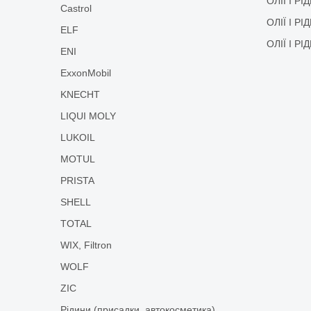
ОЛІЇ І Р
Castrol
ОЛІЇ І Р
ELF
ОЛІЇ І Р
ENI
ExxonMobil
KNECHT
LIQUI MOLY
LUKOIL
MOTUL
PRISTA
SHELL
TOTAL
WIX, Filtron
WOLF
ZIC
Рідини (присадки, автокосметика)