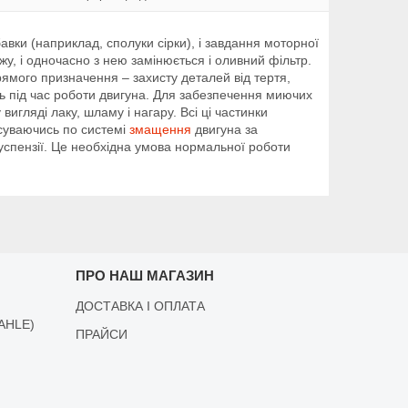
вки (наприклад, сполуки сірки), і завдання моторної
жу, і одночасно з нею замінюється і оливний фільтр.
рямого призначення – захисту деталей від тертя,
ть під час роботи двигуна. Для забезпечення миючих
игляді лаку, шламу і нагару. Всі ці частинки
есуваючись по системі
змащення
двигуна за
успензії. Це необхідна умова нормальної роботи
ПРО НАШ МАГАЗИН
ДОСТАВКА І ОПЛАТА
AHLE)
ПРАЙСИ