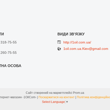
 318-75-55
http://1oil.com.ua/
1oil.com.ua.Kiev@gmail.com
 260-75-55
Сайт створений на маркетплейсі
Prom.ua
Интернет-магазин -1OilCom- |
Поскаржитися на контент
|
Політика конфіденційно
Select Language
▼