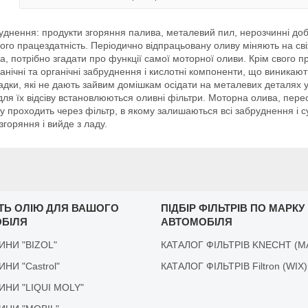
уднення: продукти згоряння палива, металевий пил, нерозчинні доба
 його працездатність. Періодично відпрацьовану оливу міняють на сві
, потрібно згадати про функції самої моторної оливи. Крім свого п
анічні та органічні забруднення і кислотні компоненти, що виникаю
ки, які не дають зайвим домішкам осідати на металевих деталях у в
 для їх відсіву встановлюються оливні фільтри. Моторна олива, пер
 проходить через фільтр, в якому залишаються всі забруднення і с
горяння і вийде з ладу.
ІТЬ ОЛІЮ ДЛЯ ВАШОГО
ПІДБІР ФІЛЬТРІВ ПО МАРКУ
БІЛЯ
АВТОМОБІЛЯ
ДИНИ "BIZOL"
КАТАЛОГ ФІЛЬТРІВ KNECHT (M
ДИНИ "Castrol"
КАТАЛОГ ФІЛЬТРІВ Filtron (WIX)
ІДИНИ "LIQUI MOLY"