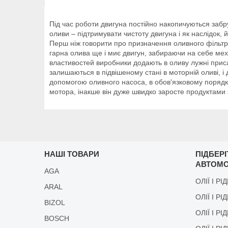
Під час роботи двигуна постійно накопичуються забр
оливи – підтримувати чистоту двигуна і як наслідок,
Перш ніж говорити про призначення оливного фільтра
гарна олива ще і миє двигун, забираючи на себе мех
властивостей виробники додають в оливу лужні присад
залишаються в підвішеному стані в моторній оливі, і
допомогою оливного насоса, в обов'язковому порядку
мотора, інакше він дуже швидко заросте продуктами з
НАШІ ТОВАРИ
ПІДБЕР
АВТОМО
AGA
ОЛІЇ І РІ
ARAL
ОЛІЇ І РІ
BIZOL
ОЛІЇ І Р
BOSCH