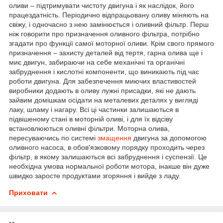
оливи – підтримувати чистоту двигуна і як наслідок, його
працездатність. Періодично відпрацьовану оливу міняють на
свіжу, і одночасно з нею замінюється і оливний фільтр. Перш
ніж говорити про призначення оливного фільтра, потрібно
згадати про функції самої моторної оливи. Крім свого прямого
призначення – захисту деталей від тертя, гарна олива ще і
миє двигун, забираючи на себе механічні та органічні
забруднення і кислотні компоненти, що виникають під час
роботи двигуна. Для забезпечення миючих властивостей
виробники додають в оливу лужні присадки, які не дають
зайвим домішкам осідати на металевих деталях у вигляді
лаку, шламу і нагару. Всі ці частинки залишаються в
підвішеному стані в моторній оливі, і для їх відсіву
встановлюються оливні фільтри. Моторна олива,
пересуваючись по системі
змащення
двигуна за допомогою
оливного насоса, в обов'язковому порядку проходить через
фільтр, в якому залишаються всі забруднення і суспензії. Це
необхідна умова нормальної роботи мотора, інакше він дуже
швидко заросте продуктами згоряння і вийде з ладу.
Приховати