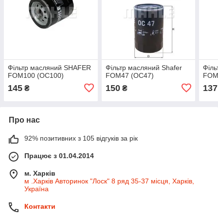
Фільтр масляний SHAFER
Фільтр масляний Shafer
Філь
FOM100 (OC100)
FOM47 (OC47)
FOM
145
150
137
₴
₴
Про нас
92% позитивних з 105 відгуків за рік
Працює з 01.04.2014
м. Харків
м .Харків Авторинок "Лоск" 8 ряд 35-37 місця, Харків,
Україна
Контакти