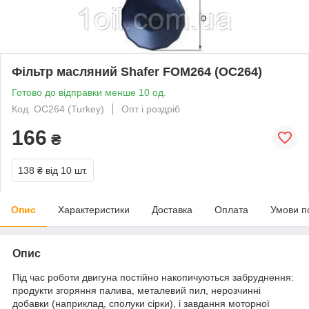
Фільтр масляний Shafer FOM264 (OC264)
Готово до відправки менше 10 од.
Код: OC264 (Turkey)
Опт і роздріб
166
₴
138 ₴
від 10 шт.
Опис
Характеристики
Доставка
Оплата
Умови п
Опис
Під час роботи двигуна постійно накопичуються забруднення:
продукти згоряння палива, металевий пил, нерозчинні
добавки (наприклад, сполуки сірки), і завдання моторної