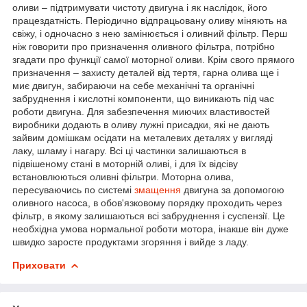
оливи – підтримувати чистоту двигуна і як наслідок, його
працездатність. Періодично відпрацьовану оливу міняють на
свіжу, і одночасно з нею замінюється і оливний фільтр. Перш
ніж говорити про призначення оливного фільтра, потрібно
згадати про функції самої моторної оливи. Крім свого прямого
призначення – захисту деталей від тертя, гарна олива ще і
миє двигун, забираючи на себе механічні та органічні
забруднення і кислотні компоненти, що виникають під час
роботи двигуна. Для забезпечення миючих властивостей
виробники додають в оливу лужні присадки, які не дають
зайвим домішкам осідати на металевих деталях у вигляді
лаку, шламу і нагару. Всі ці частинки залишаються в
підвішеному стані в моторній оливі, і для їх відсіву
встановлюються оливні фільтри. Моторна олива,
пересуваючись по системі
змащення
двигуна за допомогою
оливного насоса, в обов'язковому порядку проходить через
фільтр, в якому залишаються всі забруднення і суспензії. Це
необхідна умова нормальної роботи мотора, інакше він дуже
швидко заросте продуктами згоряння і вийде з ладу.
Приховати