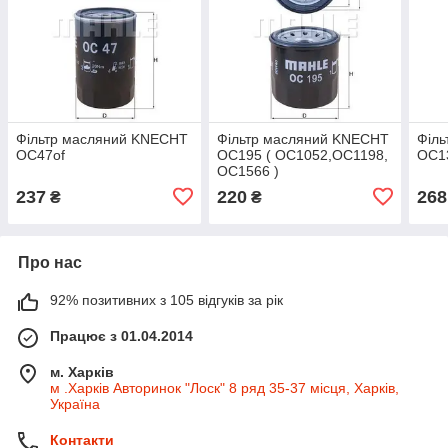
Фільтр масляний KNECHT
Фільтр масляний KNECHT
Філ
OC47of
OC195 ( OC1052,OC1198,
OC1
OC1566 )
237
220
268
₴
₴
Про нас
92% позитивних з 105 відгуків за рік
Працює з 01.04.2014
м. Харків
м .Харків Авторинок "Лоск" 8 ряд 35-37 місця, Харків,
Україна
Контакти