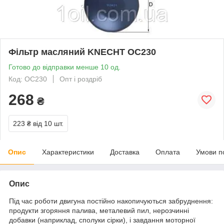
Фільтр масляний KNECHT OC230
Готово до відправки менше 10 од.
Код: OC230
Опт і роздріб
268
₴
223 ₴
від 10 шт.
Опис
Характеристики
Доставка
Оплата
Умови п
Опис
Під час роботи двигуна постійно накопичуються забруднення:
продукти згоряння палива, металевий пил, нерозчинні
добавки (наприклад, сполуки сірки), і завдання моторної