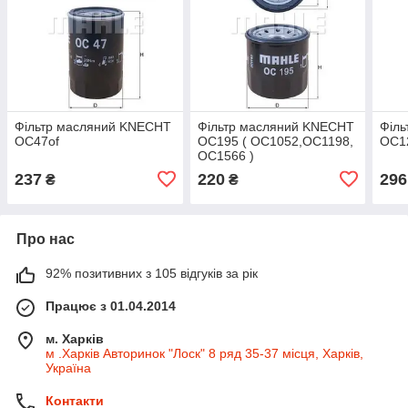
Фільтр масляний KNECHT
Фільтр масляний KNECHT
Філ
OC47of
OC195 ( OC1052,OC1198,
OC1
OC1566 )
237
220
296
₴
₴
Про нас
92% позитивних з 105 відгуків за рік
Працює з 01.04.2014
м. Харків
м .Харків Авторинок "Лоск" 8 ряд 35-37 місця, Харків,
Україна
Контакти