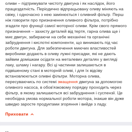
оливи – підтримувати чистоту двигуна і як наслідок, його
працездатність. Періодично відпрацьовану оливу міняють на
свіжу, і одночасно з нею замінюється і оливний фільтр. Перш
ніж говорити про призначення оливного фільтра, потрібно
згадати про функції самої моторної оливи. Крім свого прямого
призначення – захисту деталей від тертя, гарна олива ще і
миє двигун, забираючи на себе механічні та органічні
забруднення і кислотні компоненти, що виникають під час
роботи двигуна. Для забезпечення миючих властивостей
виробники додають в оливу лужні присадки, які не дають
зайвим домішкам осідати на металевих деталях у вигляді
лаку, шламу і нагару. Всі ці частинки залишаються в
підвішеному стані в моторній оливі, і для їх відсіву
встановлюються оливні фільтри. Моторна олива,
пересуваючись по системі
змащення
двигуна за допомогою
оливного насоса, в обов'язковому порядку проходить через
фільтр, в якому залишаються всі забруднення і суспензії. Це
необхідна умова нормальної роботи мотора, інакше він дуже
швидко заросте продуктами згоряння і вийде з ладу.
Приховати