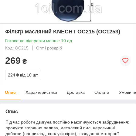
Фільтр масляний KNECHT OC215 (OC1253)
Готово до відправки менше 10 од.
Код: OC215
Опт і роздріб
269
₴
224 ₴
від 10 шт.
Опис
Характеристики
Доставка
Оплата
Умови п
Опис
Під час роботи двигуна постійно накопичуються забруднення:
продукти згоряння палива, металевий пил, нерозчинні
добавки (наприклад, сполуки сірки), і завдання моторної