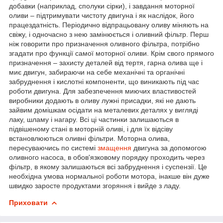
добавки (наприклад, сполуки сірки), і завдання моторної
оливи – підтримувати чистоту двигуна і як наслідок, його
працездатність. Періодично відпрацьовану оливу міняють на
свіжу, і одночасно з нею замінюється і оливний фільтр. Перш
ніж говорити про призначення оливного фільтра, потрібно
згадати про функції самої моторної оливи. Крім свого прямого
призначення – захисту деталей від тертя, гарна олива ще і
миє двигун, забираючи на себе механічні та органічні
забруднення і кислотні компоненти, що виникають під час
роботи двигуна. Для забезпечення миючих властивостей
виробники додають в оливу лужні присадки, які не дають
зайвим домішкам осідати на металевих деталях у вигляді
лаку, шламу і нагару. Всі ці частинки залишаються в
підвішеному стані в моторній оливі, і для їх відсіву
встановлюються оливні фільтри. Моторна олива,
пересуваючись по системі
змащення
двигуна за допомогою
оливного насоса, в обов'язковому порядку проходить через
фільтр, в якому залишаються всі забруднення і суспензії. Це
необхідна умова нормальної роботи мотора, інакше він дуже
швидко заросте продуктами згоряння і вийде з ладу.
Приховати