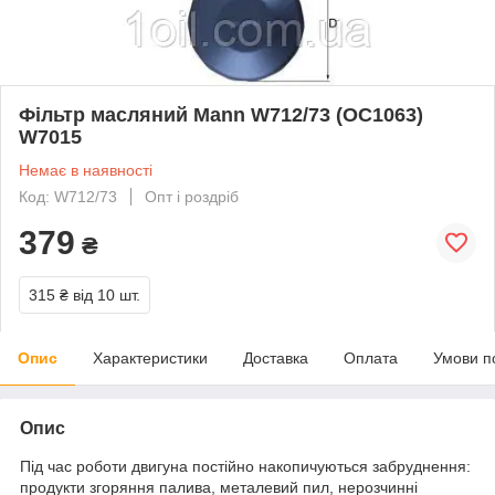
Фільтр масляний Mann W712/73 (OC1063)
W7015
Немає в наявності
Код: W712/73
Опт і роздріб
379
₴
315 ₴
від 10 шт.
Опис
Характеристики
Доставка
Оплата
Умови п
Опис
Під час роботи двигуна постійно накопичуються забруднення:
продукти згоряння палива, металевий пил, нерозчинні