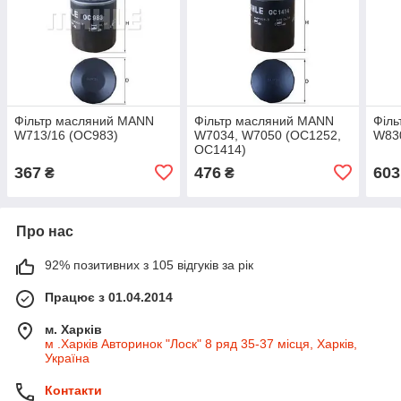
Фільтр масляний MANN
Фільтр масляний MANN
Філ
W713/16 (OC983)
W7034, W7050 (OC1252,
W83
OC1414)
367
476
603
₴
₴
Про нас
92% позитивних з 105 відгуків за рік
Працює з 01.04.2014
м. Харків
м .Харків Авторинок "Лоск" 8 ряд 35-37 місця, Харків,
Україна
Контакти