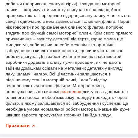
добавки (наприклад, сполуки сірки), і завдання моторної
оливи – підтримувати чистоту двигуна і як наслідок, його
працездатність. Періодично відпрацьовану оливу міняють на
свіжу, і одночасно з нею замінюється і оливний фільтр. Перш
ніж говорити про призначення оливного фільтра, потрібно
згадати про функції самої моторної оливи. Крім свого прямого
призначення – захисту деталей від тертя, гарна олива ще і
миє двигун, забираючи на себе механічні та органічні
забруднення і кислотні компоненти, що виникають під час
роботи двигуна. Для забезпечення миючих властивостей
виробники додають в оливу лужні присадки, які не дають
зайвим домішкам осідати на металевих деталях у вигляді
лаку, шламу і нагару. Всі ці частинки залишаються в
підвішеному стані в моторній оливі, і для їх відсіву
встановлюються оливні фільтри. Моторна олива,
пересуваючись по системі
змащення
двигуна за допомогою
оливного насоса, в обов'язковому порядку проходить через
фільтр, в якому залишаються всі забруднення і суспензії. Це
необхідна умова нормальної роботи мотора, інакше він дуже
швидко заросте продуктами згоряння і вийде з ладу.
Приховати