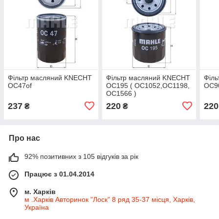
Фільтр масляний KNECHT
Фільтр масляний KNECHT
Філ
OC47of
OC195 ( OC1052,OC1198,
OC90
OC1566 )
237
220
220
₴
₴
Про нас
92% позитивних з 105 відгуків за рік
Працює з 01.04.2014
м. Харків
м .Харків Авторинок "Лоск" 8 ряд 35-37 місця, Харків,
Україна