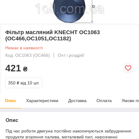
Фільтр масляний KNECHT OC1063
(OC466,OC1051,OC1182)
Немає в наявності
Код: OC1063 (OC466)
Опт і роздріб
421
₴
350 ₴
від 10 шт.
Опис
Характеристики
Доставка
Оплата
Умови п
Опис
Під час роботи двигуна постійно накопичуються забруднення:
продукти згоряння палива, металевий пил, нерозчинні