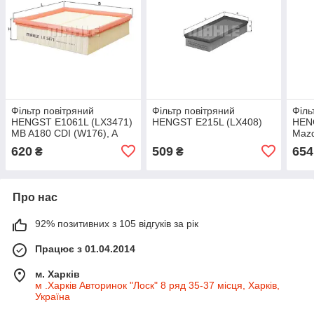
Фільтр повітряний
Фільтр повітряний
Філь
HENGST E1061L (LX3471)
HENGST E215L (LX408)
HEN
MB A180 CDI (W176), A
Mazd
200 CDI (W176), A 220
620
509
654
₴
₴
Про нас
92% позитивних з 105 відгуків за рік
Працює з 01.04.2014
м. Харків
м .Харків Авторинок "Лоск" 8 ряд 35-37 місця, Харків,
Україна