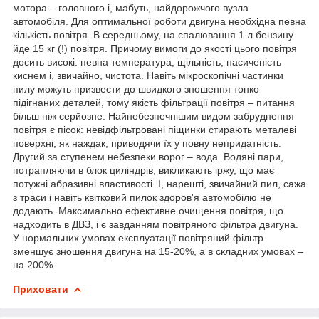
мотора – головного і, мабуть, найдорожчого вузла
автомобіля. Для оптимальної роботи двигуна необхідна певна
кількість повітря. В середньому, на спалювання 1 л бензину
йде 15 кг (!) повітря. Причому вимоги до якості цього повітря
досить високі: певна температура, щільність, насиченість
киснем і, звичайно, чистота. Навіть мікроскопічні частинки
пилу можуть призвести до швидкого зношення тонко
підігнаних деталей, тому якість фільтрації повітря – питання
більш ніж серйозне. Найнебезпечнішим видом забруднення
повітря є пісок: невідфільтровані піщинки стирають металеві
поверхні, як наждак, приводячи їх у повну непридатність.
Другий за ступенем небезпеки ворог – вода. Водяні пари,
потрапляючи в блок циліндрів, викликають іржу, що має
потужні абразивні властивості. І, нарешті, звичайний пил, сажа
з траси і навіть квітковий пилок здоров'я автомобілю не
додають. Максимально ефективне очищення повітря, що
надходить в ДВЗ, і є завданням повітряного фільтра двигуна.
У нормальних умовах експлуатації повітряний фільтр
зменшує зношення двигуна на 15-20%, а в складних умовах –
на 200%.
Приховати