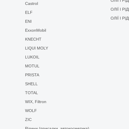
ОЛІЇ І Р
Castrol
ОЛІЇ І Р
ELF
ОЛІЇ І Р
ENI
ExxonMobil
KNECHT
LIQUI MOLY
LUKOIL
MOTUL
PRISTA
SHELL
TOTAL
WIX, Filtron
WOLF
ZIC
Рідини (присадки, автокосметика)