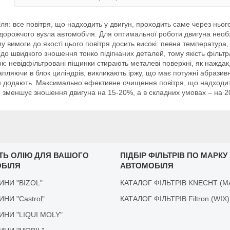
: все повітря, що надходить у двигун, проходить саме через нього,
дорожчого вузла автомобіля. Для оптимальної роботи двигуна необхі
у вимоги до якості цього повітря досить високі: певна температура, 
 до швидкого зношення тонко підігнаних деталей, тому якість фільтра
: невідфільтровані піщинки стирають металеві поверхні, як наждак,
пляючи в блок циліндрів, викликають іржу, що має потужні абразивні 
 не додають. Максимально ефективне очищення повітря, що надходить
р зменшує зношення двигуна на 15-20%, а в складних умовах – на 
ІТЬ ОЛІЮ ДЛЯ ВАШОГО
ПІДБІР ФІЛЬТРІВ ПО МАРКУ
БІЛЯ
АВТОМОБІЛЯ
ДИНИ "BIZOL"
КАТАЛОГ ФІЛЬТРІВ KNECHT (M
ДИНИ "Castrol"
КАТАЛОГ ФІЛЬТРІВ Filtron (WIX)
ІДИНИ "LIQUI MOLY"