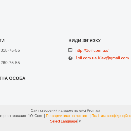
 318-75-55
http://1oil.com.ua/
1oil.com.ua.Kiev@gmail.com
 260-75-55
Сайт створений на маркетплейсі
Prom.ua
Интернет-магазин -1OilCom- |
Поскаржитися на контент
|
Політика конфіденційно
Select Language
▼