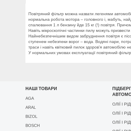
Повітряний фільтр можна назвати легенями автомобіля
нормальна робота мотора – головного і, мабуть, най
спалювання 1 л бензину йде 15 кг (!) повітря. Причом
Навіть мікроскопічні частинки пилу можуть призвести
Найнебезпечнішим видом забруднення повітря є пісок
ступенем небезпеки ворог – вода. Водяні пари, потра
траси і навіть квітковий пилок здоров'я автомобілю
У нормальних умовах експлуатації повітряний фільт
НАШІ ТОВАРИ
ПІДБЕР
АВТОМО
AGA
ОЛІЇ І РІ
ARAL
ОЛІЇ І РІ
BIZOL
ОЛІЇ І Р
BOSCH