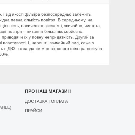
 і від якості фільтра безпосередньо залежить
дна певна кількість повітря. В середньому, на
щільність, насиченість киснем і, звичайно, чистота.
ції повітря – питання більш ніж серйозне.
 приводячи їх у повну непридатність. Другий за
властивості. І, нарешті, звичайний пил, сажа з
 в ДВЗ, і є завданням повітряного фільтра двигуна.
200%.
ПРО НАШ МАГАЗИН
ДОСТАВКА І ОПЛАТА
AHLE)
ПРАЙСИ